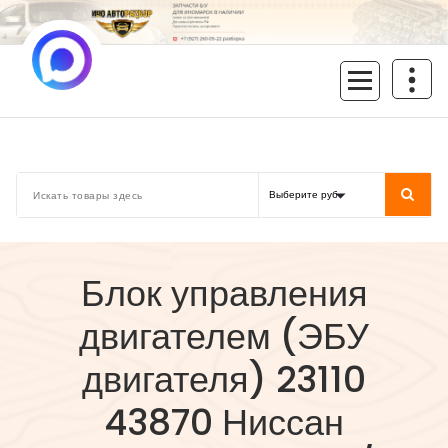
Перейти
к
содержимому
inoavtorazbor.ru
Автозапчасти б/у в наличии
Блок управления
двигателем (ЭБУ
двигателя) 23110
43870 Ниссан