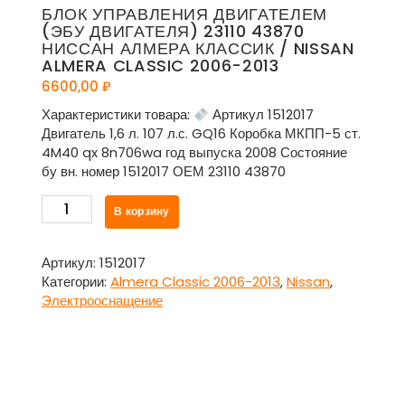
БЛОК УПРАВЛЕНИЯ ДВИГАТЕЛЕМ
(ЭБУ ДВИГАТЕЛЯ) 23110 43870
НИССАН АЛМЕРА КЛАССИК / NISSAN
ALMERA CLASSIC 2006-2013
6600,00
₽
Характеристики товара:
Артикул 1512017
Двигатель 1,6 л. 107 л.с. GQ16 Коробка МКПП-5 ст.
4M40 qx 8n706wa год выпуска 2008 Состояние
бу вн. номер 1512017 ОЕМ 23110 43870
Количество
В корзину
товара
Блок
управления
Артикул:
1512017
двигателем
Категории:
Almera Classic 2006-2013
,
Nissan
,
(ЭБУ
Электрооснащение
двигателя)
23110
43870
Ниссан
Алмера