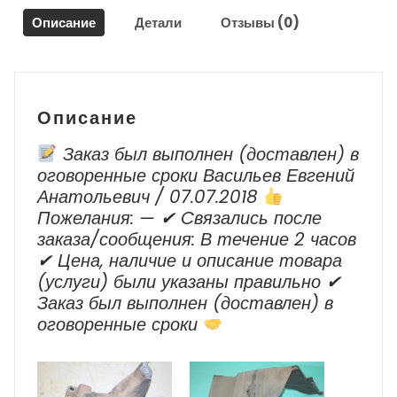
Классик
Описание
Детали
Отзывы (0)
/
Nissan
Almera
Classic
2006-
Описание
2013
Заказ был выполнен (доставлен) в
оговоренные сроки Васильев Евгений
Анатольевич / 07.07.2018
Пожелания: — ✔ Cвязались после
заказа/сообщения: В течение 2 часов
✔ Цена, наличие и описание товара
(услуги) были указаны правильно ✔
Заказ был выполнен (доставлен) в
оговоренные сроки