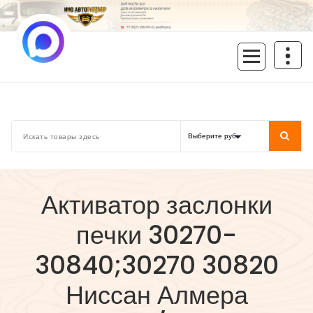
Перейти
к
содержимому
inoavtorazbor.ru
Автозапчасти б/у в наличии
Активатор заслонки
печки 30270-
30840;30270 30820
Ниссан Алмера