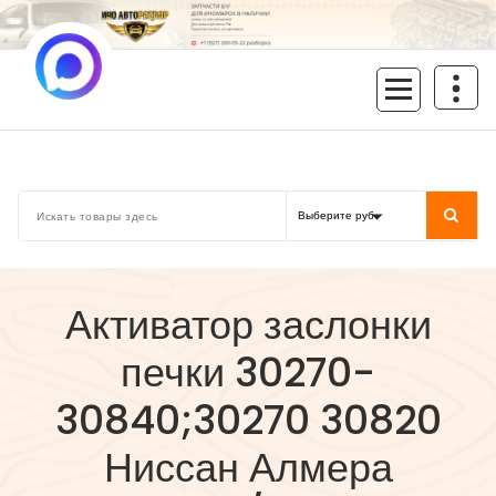
Перейти
к
содержимому
inoavtorazbor.ru
Автозапчасти б/у в наличии
Активатор заслонки
печки 30270-
30840;30270 30820
Ниссан Алмера