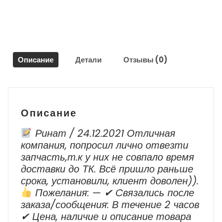
30820
Ниссан
Алмера
Классик
/
Описание
Детали
Отзывы (0)
Nissan
Almera
Classic
2006-
2013
Описание
Ринат / 24.12.2021 Отличная
компания, попросил лично отвезти
запчасть,т.к у них не совпало время
доставки до ТК. Всё пришло раньше
срока, установили, клиент доволен)).
Пожелания: — ✔ Cвязались после
заказа/сообщения: В течение 2 часов
✔ Цена, наличие и описание товара