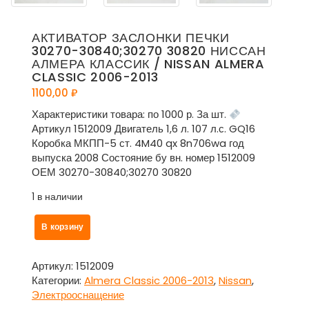
АКТИВАТОР ЗАСЛОНКИ ПЕЧКИ
30270-30840;30270 30820 НИССАН
АЛМЕРА КЛАССИК / NISSAN ALMERA
CLASSIC 2006-2013
1100,00
₽
Характеристики товара: по 1000 р. За шт.
Артикул 1512009 Двигатель 1,6 л. 107 л.с. GQ16
Коробка МКПП-5 ст. 4M40 qx 8n706wa год
выпуска 2008 Состояние бу вн. номер 1512009
ОЕМ 30270-30840;30270 30820
1 в наличии
Количество
В корзину
товара
Активатор
заслонки
Артикул:
1512009
печки
Категории:
Almera Classic 2006-2013
,
Nissan
,
30270-
Электрооснащение
30840;30270