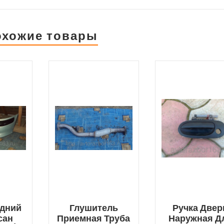
охожие товары
адний
Глушитель
Ручка Двер
сан
Приемная Труба
Наружная Д