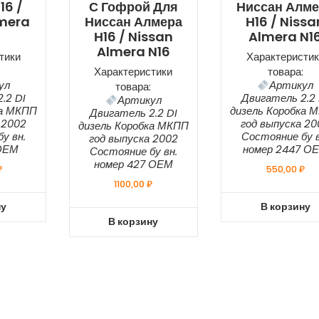
16 /
С Гофрой Для
Ниссан Алм
lmera
Ниссан Алмера
Н16 / Nissa
Н16 / Nissan
Almera N1
Almera N16
тики
Характеристик
Характеристики
товара:
ул
Артикул
товара:
.2 DI
Двигатель 2.2 
Артикул
ка МКПП
дизель Коробка 
Двигатель 2.2 DI
 2002
год выпуска 20
дизель Коробка МКПП
у вн.
Состояние бу в
год выпуска 2002
ОЕМ
номер 2447 О
Состояние бу вн.
номер 427 ОЕМ
₽
550,00
₽
1100,00
₽
ну
В корзину
В корзину