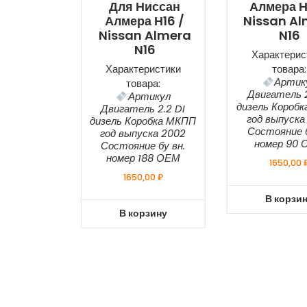
Для Ниссан
Алмера Н
Алмера Н16 /
Nissan A
Nissan Almera
N16
N16
Характерис
Характеристики
товара:
Артик
товара:
Двигатель 2
Артикул
дизель Короб
Двигатель 2.2 DI
год выпуска
дизель Коробка МКПП
Состояние б
год выпуска 2002
номер 90 
Состояние бу вн.
номер 188 ОЕМ
1650,00
1650,00
₽
В корзи
В корзину