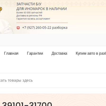
Г
л
а
в
н
а
я
Г
а
р
а
н
т
и
и
Д
о
с
т
а
в
к
а
К
у
п
и
м
а
в
т
о
в
р
а
з
 39101-31700