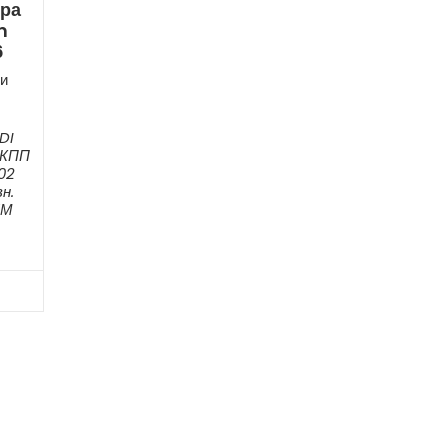
ера
n
6
и
DI
МКПП
02
н.
ЕМ