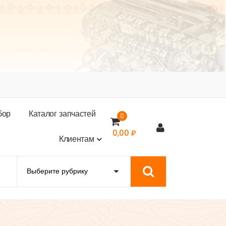
б
о
р
К
а
т
а
л
о
г
з
а
п
ч
а
с
т
е
й
0
0,00
₽
К
л
и
е
н
т
а
м