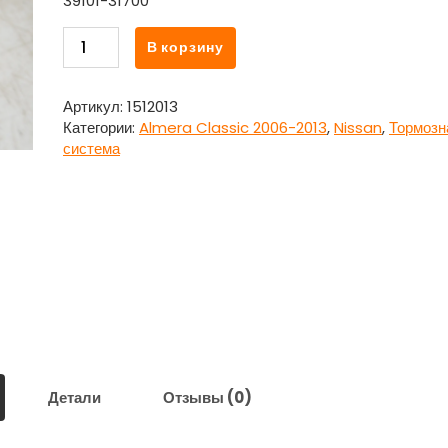
39101-31700
Количество
В корзину
товара
Блок
ABS
Артикул:
1512013
(насос)
Категории:
Almera Classic 2006-2013
,
Nissan
,
Тормозн
39101-
система
31700
Ниссан
Алмера
Классик
/
Nissan
Almera
Classic
2006-
2013
Детали
Отзывы (0)