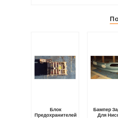
П
Блок
Бампер З
Предохранителей
Для Нис