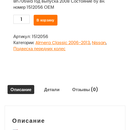
8n706wa год выпуска 2008 Состояние бу вн.
номер 1512056 ОЕМ
Количество
В корзину
товара
Кулак
поворотный
Артикул:
1512056
передний
Категории:
Almera Classic 2006-2013
,
Nissan
,
левый
Подвеска передних колес
Ниссан
Алмера
Классик
/
Nissan
Almera
Описание
Детали
Отзывы (0)
Classic
2006-
2013
Описание