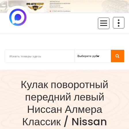
Перейти
к
содержимому
inoavtorazbor.ru
Автозапчасти б/у в наличии
Кулак поворотный
передний левый
Ниссан Алмера
Классик / Nissan