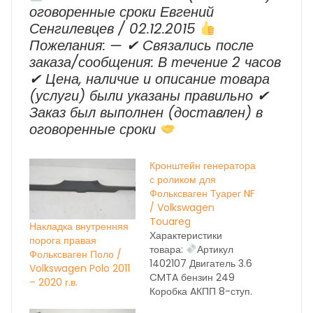
оговоренные сроки Евгений
Сенгилевцев / 02.12.2015
Пожелания: — ✔ Cвязались после
заказа/сообщения: В течение 2 часов
✔ Цена, наличие и описание товара
(услуги) были указаны правильно ✔
Заказ был выполнен (доставлен) в
оговоренные сроки
Кронштейн генератора
с роликом для
Фольксваген Туарег NF
/ Volkswagen
Touareg
Накладка внутренняя
Характеристики
порога правая
товара:
Артикул
Фольксваген Поло /
1402107 Двигатель 3.6
Volkswagen Polo 2011
CMTA бензин 249
– 2020 г.в.
Коробка AКПП 8-ступ.
NXL год выпуска 2014