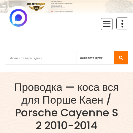
Перейти
к
содержимому
inoavtorazbor.ru
Автозапчасти б/у в наличии
Проводка — коса вся
для Порше Каен /
Porsche Cayenne S
2 2010-2014