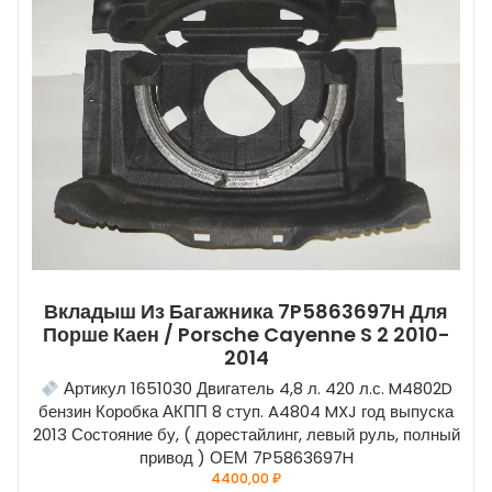
Вкладыш Из Багажника 7P5863697H Для
Порше Каен / Porsche Cayenne S 2 2010-
2014
Артикул 1651030 Двигатель 4,8 л. 420 л.с. M4802D
бензин Коробка АКПП 8 ступ. A4804 MXJ год выпуска
2013 Состояние бу, ( дорестайлинг, левый руль, полный
привод ) ОЕМ 7P5863697H
4400,00
₽