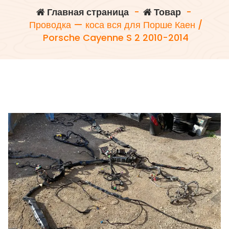
Главная страница
-
Товар
-
Проводка — коса вся для Порше Каен /
Porsche Cayenne S 2 2010-2014