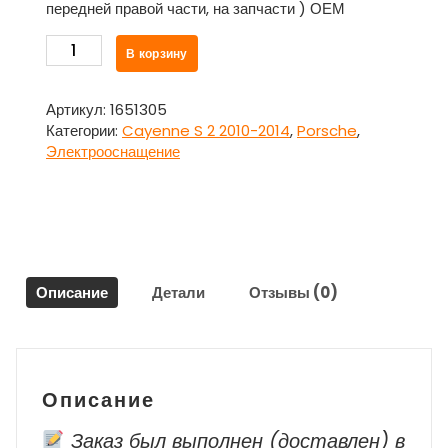
передней правой части, на запчасти ) ОЕМ
Количество
В корзину
товара
Проводка
-
Артикул:
1651305
коса
Категории:
Cayenne S 2 2010-2014
,
Porsche
,
вся
Электрооснащение
для
Порше
Каен
/
Porsche
Cayenne
Описание
Детали
Отзывы (0)
S
2
2010-
2014
Описание
Заказ был выполнен (доставлен) в