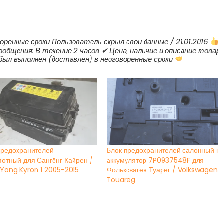
S
2
2010-
2014
оренные сроки Пользователь скрыл свои данные / 21.01.2016
ообщения: В течение 2 часов ✔ Цена, наличие и описание това
 был выполнен (доставлен) в неоговоренные сроки
предохранителей
Блок предохранителей салонный 
потный для Сангёнг Кайрен /
аккумулятор 7P0937548F для
Yong Kyron 1 2005-2015
Фольксваген Туарег / Volkswagen
Touareg