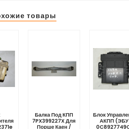
охожие товары
к
Балка Под КПП
Блок Управле
ителя
7PX399227X Для
АКПП (ЭБУ
2371e
Порше Каен /
0C8927749