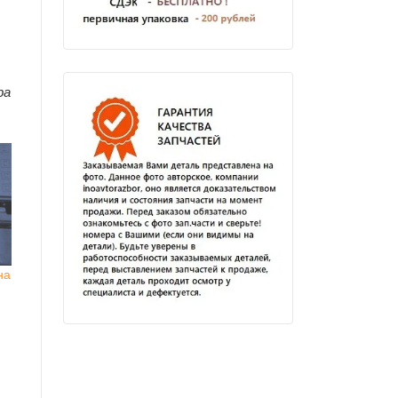
ра
на