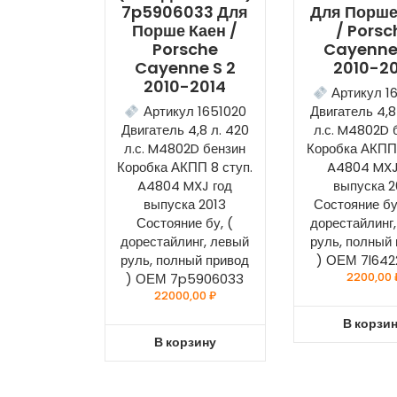
7p5906033 Для
Для Порше
Порше Каен /
/ Porsc
Porsche
Cayenne
Cayenne S 2
2010-2
2010-2014
Артикул 1
Артикул 1651020
Двигатель 4,8
Двигатель 4,8 л. 420
л.с. M4802D 
л.с. M4802D бензин
Коробка АКПП 
Коробка АКПП 8 ступ.
A4804 MXJ
A4804 MXJ год
выпуска 2
выпуска 2013
Состояние бу
Состояние бу, (
дорестайлинг
дорестайлинг, левый
руль, полный
руль, полный привод
) ОЕМ 7l642
) ОЕМ 7p5906033
2200,00
22000,00
₽
В корзи
В корзину