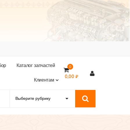
б
о
р
К
а
т
а
л
о
г
з
а
п
ч
а
с
т
е
й
0
0,00
₽
К
л
и
е
н
т
а
м