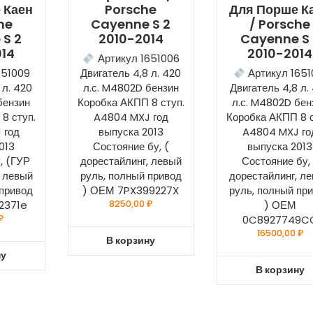
 Каен
Porsche
Для Порше К
he
Cayenne S 2
/ Porsche
 S 2
2010-2014
Cayenne S 
014
2010-2014
Артикул 1651006
651009
Двигатель 4,8 л. 420
Артикул 1651
 л. 420
л.с. M4802D бензин
Двигатель 4,8 л.
бензин
Коробка АКПП 8 ступ.
л.с. M4802D бен
8 ступ.
A4804 MXJ год
Коробка АКПП 8 с
 год
выпуска 2013
A4804 MXJ го
013
Состояние бу, (
выпуска 2013
, (ГУР
дорестайлинг, левый
Состояние бу, 
, левый
руль, полный привод
дорестайлинг, л
 привод
) ОЕМ 7PX399227X
руль, полный пр
2371e
8250,00
₽
) ОЕМ
₽
0C8927749C
16500,00
₽
В корзину
ну
В корзину