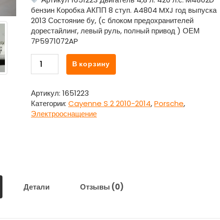
бензин Коробка АКПП 8 ступ. A4804 MXJ год выпуска
2013 Состояние бу, (с блоком предохранителей
дорестайлинг, левый руль, полный привод ) ОЕМ
7P5971072AP
Количество
В корзину
товара
Проводка
-
Артикул:
1651223
коса
Категории:
Cayenne S 2 2010-2014
,
Porsche
,
двигателя
Электрооснащение
с
блоком
предохранителей
7P5971072AP
для
Порше
Каен
Детали
Отзывы (0)
/
Porsche
Cayenne