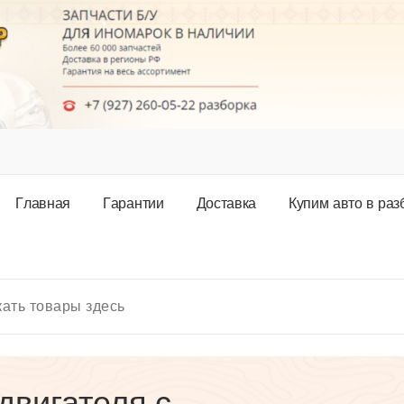
Г
л
а
в
н
а
я
Г
а
р
а
н
т
и
и
Д
о
с
т
а
в
к
а
К
у
п
и
м
а
в
т
о
в
р
а
з
двигателя с