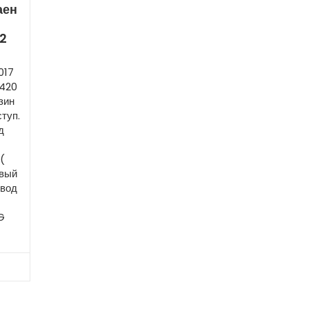
аен
2
017
 420
зин
туп.
д
(
евый
ивод
G