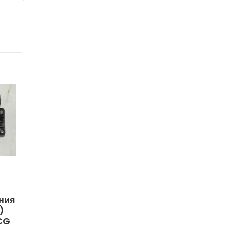
ния
)
CG