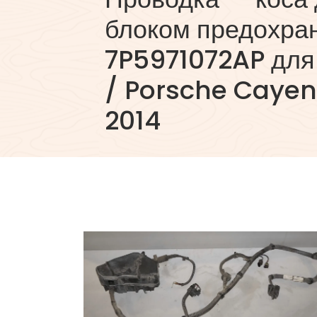
блоком предохра
7P5971072AP для
/ Porsche Cayen
2014