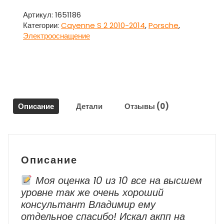
Панель
приборов
Артикул:
1651186
7P5920901AE
Категории:
Cayenne S 2 2010-2014
,
Porsche
,
для
Электрооснащение
Порше
Каен
/
Porsche
Cayenne
S
Описание
Детали
Отзывы (0)
2
2010-
2014
Описание
Моя оценка 10 из 10 все на высшем
уровне так же очень хороший
консультант Владимир ему
отдельное спасибо! Искал акпп на