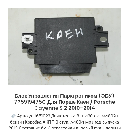
Блок Управления Парктроником (ЭБУ)
7P5919475C Для Порше Каен / Porsche
Cayenne S 2 2010-2014
Артикул 1651022 Двигатель 4,8 л. 420 л.с. M4802D
бензин Коробка АКПП 8 ступ. A4804 MXJ год выпуска
2013 Состояние бу, ( дорестайлинг, левый руль, полный