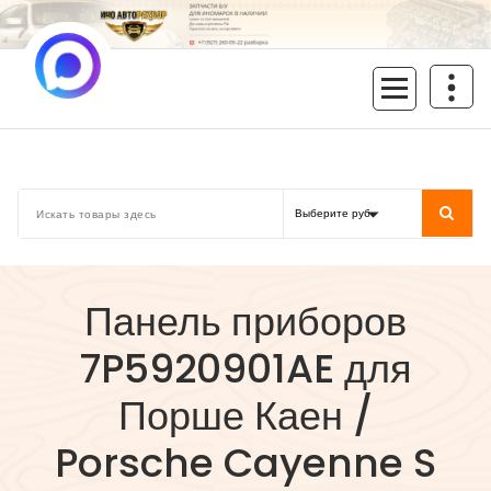
Перейти
к
содержимому
inoavtorazbor.ru
Автозапчасти б/у в наличии
Панель приборов
7P5920901AE для
Порше Каен /
Porsche Cayenne S