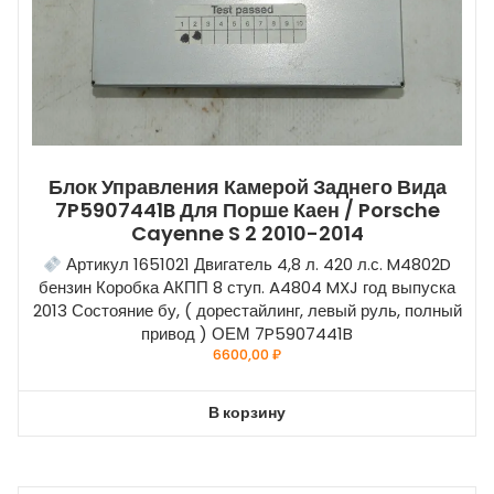
Блок Управления Камерой Заднего Вида
7P5907441B Для Порше Каен / Porsche
Cayenne S 2 2010-2014
Артикул 1651021 Двигатель 4,8 л. 420 л.с. M4802D
бензин Коробка АКПП 8 ступ. A4804 MXJ год выпуска
2013 Состояние бу, ( дорестайлинг, левый руль, полный
привод ) ОЕМ 7P5907441B
6600,00
₽
В корзину