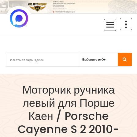
Перейти
к
содержимому
inoavtorazbor.ru
Автозапчасти б/у в наличии
Моторчик ручника
левый для Порше
Каен / Porsche
Cayenne S 2 2010-