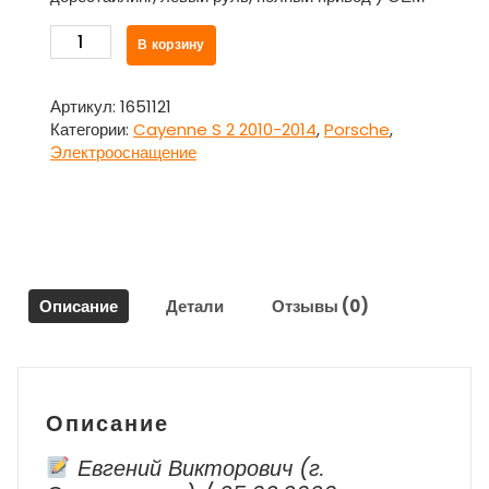
Количество
В корзину
товара
Моторчик
ручника
Артикул:
1651121
левый
Категории:
Cayenne S 2 2010-2014
,
Porsche
,
для
Электрооснащение
Порше
Каен
/
Porsche
Cayenne
S
Описание
Детали
Отзывы (0)
2
2010-
2014
Описание
Евгений Викторович (г.