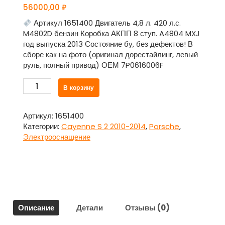
56000,00
₽
Артикул 1651400 Двигатель 4,8 л. 420 л.с.
M4802D бензин Коробка АКПП 8 ступ. A4804 MXJ
год выпуска 2013 Состояние бу, без дефектов! В
сборе как на фото (оригинал дорестайлинг, левый
руль, полный привод) ОЕМ 7P0616006F
Количество
В корзину
товара
Компрессор
пневмоподвески
Артикул:
1651400
Continental
Категории:
Cayenne S 2 2010-2014
,
Porsche
,
7P0616006F
Электрооснащение
для
Порше
Каен
/
Porsche
Cayenne
Описание
Детали
Отзывы (0)
S
2