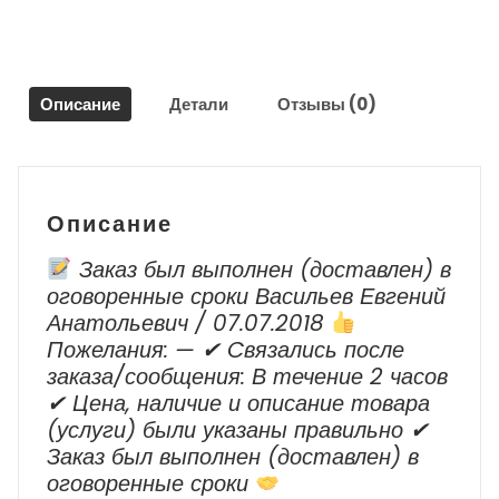
для
Порше
Каен
/
Описание
Детали
Отзывы (0)
Porsche
Cayenne
S
2
2010-
Описание
2014
Заказ был выполнен (доставлен) в
оговоренные сроки Васильев Евгений
Анатольевич / 07.07.2018
Пожелания: — ✔ Cвязались после
заказа/сообщения: В течение 2 часов
✔ Цена, наличие и описание товара
(услуги) были указаны правильно ✔
Заказ был выполнен (доставлен) в
оговоренные сроки