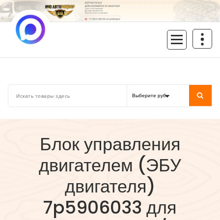
Перейти
к
содержимому
inoavtorazbor.ru
Автозапчасти б/у в наличии
Блок управления
двигателем (ЭБУ
двигателя)
7p5906033 для