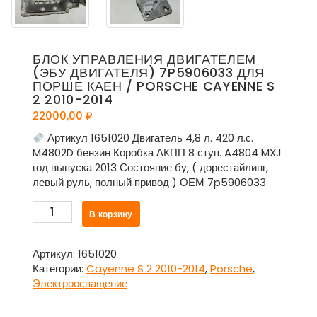
БЛОК УПРАВЛЕНИЯ ДВИГАТЕЛЕМ
(ЭБУ ДВИГАТЕЛЯ) 7P5906033 ДЛЯ
ПОРШЕ КАЕН / PORSCHE CAYENNE S
2 2010-2014
22000,00
₽
Артикул 1651020 Двигатель 4,8 л. 420 л.с.
M4802D бензин Коробка АКПП 8 ступ. A4804 MXJ
год выпуска 2013 Состояние бу, ( дорестайлинг,
левый руль, полный привод ) ОЕМ 7p5906033
Количество
В корзину
товара
Блок
управления
Артикул:
1651020
двигателем
Категории:
Cayenne S 2 2010-2014
,
Porsche
,
(ЭБУ
Электрооснащение
двигателя)
7p5906033