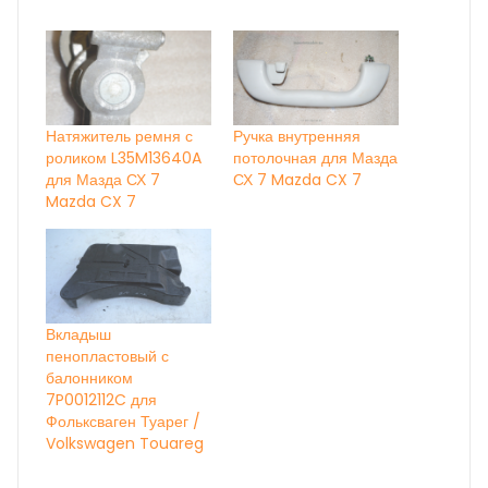
Натяжитель ремня с
Ручка внутренняя
роликом L35M13640A
потолочная для Мазда
для Мазда СХ 7
СХ 7 Mazda CX 7
Mazda CX 7
Вкладыш
пенопластовый с
балонником
7P0012112C для
Фольксваген Туарег /
Volkswagen Touareg