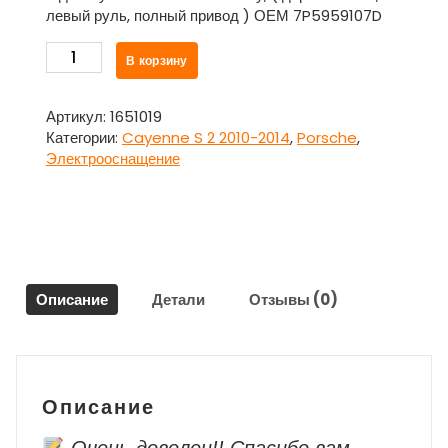
левый руль, полный привод ) ОЕМ 7P5959107D
Количество
В корзину
товара
Блок
управления
Артикул:
1651019
двери
Категории:
Cayenne S 2 2010-2014
,
Porsche
,
багажника
Электрооснащение
7P5959107D
для
Порше
Каен
/
Porsche
Описание
Детали
Отзывы (0)
Cayenne
S
2
2010-
2014
Описание