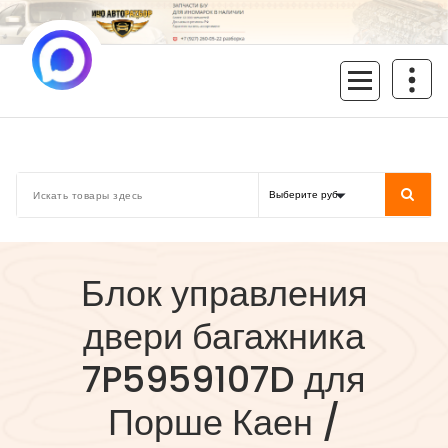
Перейти
к
содержимому
inoavtorazbor.ru
Автозапчасти б/у в наличии
Блок управления
двери багажника
7P5959107D для
Порше Каен /