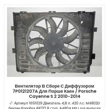
Вентилятор В Сборе С Диффузором
7P0121207A Для Порше Каен / Porsche
Cayenne S 2 2010-2014
Артикул 1651029 Двигатель 4,8 л. 420 л.с. M4802D
бензин Коробка АКПП 8 ступ. A4804 MXJ год выпуска