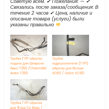
Советую всем. ✔ Пожелания: — ✔
Cвязались после заказа/сообщения: В
течение 2 часов ✔ Цена, наличие и
описание товара (услуги) были
указаны правильно
Трубка ГУР обратка
Трубка
подача для Шевроле
гидроусилителя (ГУР)
Авео Т250 /Chevrolet
обратка для Вольво
Aveo T250
ХС60 / Volvo XC60
Трубка ГУР обратка
для Форд Си Макс /