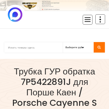
Перейти
к
содержимому
inoavtorazbor.ru
Автозапчасти б/у в наличии
Трубка ГУР обратка
7P5422891J для
Порше Каен /
Porsche Cayenne S