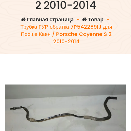
2 2010-2014
Главная страница
-
Товар
-
Трубка ГУР обратка 7P5422891J для
Порше Каен / Porsche Cayenne S 2
2010-2014