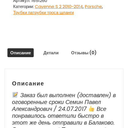
ГУР
Артикул:
1651260
обратка
Категории:
Cayenne S 2 2010-2014
,
Porsche
,
7P5422891J
Трубки патрубки троса шланги
для
Порше
Каен
/
Porsche
Cayenne
Описание
Детали
Отзывы (0)
S
2
2010-
2014
Описание
Заказ был выполнен (доставлен) в
оговоренные сроки Семин Павел
Александрович / 24.07.2017
Все
понравилось ответили быстро в
этот же день отправили в Балаково.