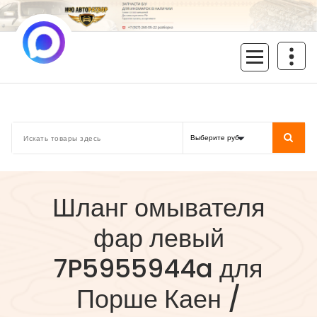
Перейти
к
содержимому
inoavtorazbor.ru
Автозапчасти б/у в наличии
Шланг омывателя
фар левый
7P5955944a для
Порше Каен /