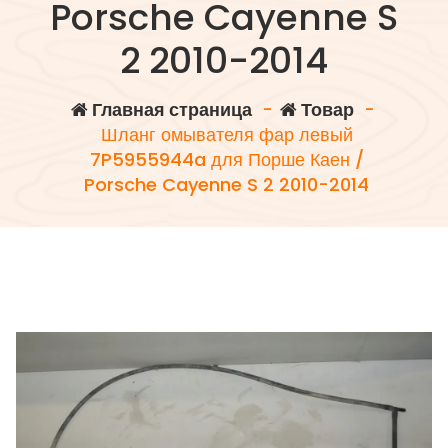
Porsche Cayenne S
2 2010-2014
Главная страница
-
Товар
-
Шланг омывателя фар левый
7P5955944a для Порше Каен /
Porsche Cayenne S 2 2010-2014