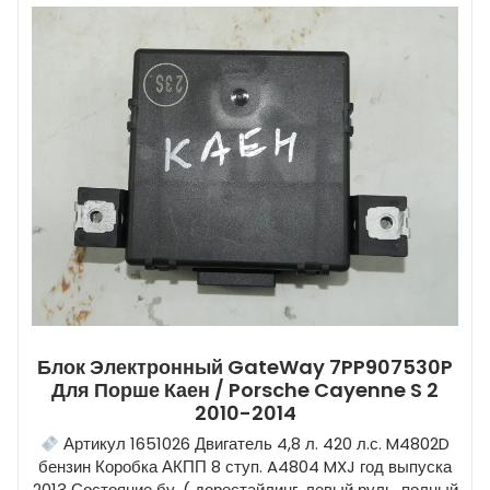
Блок Электронный GateWay 7PP907530P
Для Порше Каен / Porsche Cayenne S 2
2010-2014
Артикул 1651026 Двигатель 4,8 л. 420 л.с. M4802D
бензин Коробка АКПП 8 ступ. A4804 MXJ год выпуска
2013 Состояние бу, ( дорестайлинг, левый руль, полный