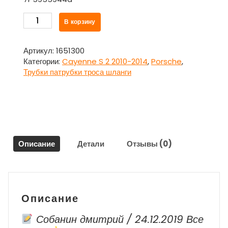
Количество
В корзину
товара
Шланг
омывателя
Артикул:
1651300
фар
Категории:
Cayenne S 2 2010-2014
,
Porsche
,
левый
Трубки патрубки троса шланги
7P5955944a
для
Порше
Каен
/
Porsche
Описание
Детали
Отзывы (0)
Cayenne
S
2
2010-
2014
Описание
Собанин дмитрий / 24.12.2019 Все