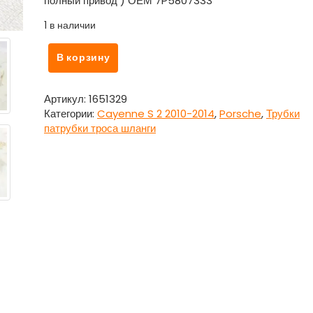
полный привод ) ОЕМ 7P5807333
1 в наличии
Количество
В корзину
товара
Крышка
форсунки
Артикул:
1651329
омывателя
Категории:
Cayenne S 2 2010-2014
,
Porsche
,
Трубки
7P5807333
патрубки троса шланги
для
Порше
Каен
/
Porsche
Cayenne
S
2
2010-
2014