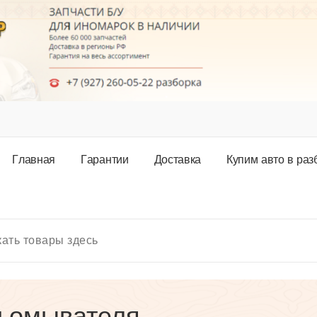
Г
л
а
в
н
а
я
Г
а
р
а
н
т
и
и
Д
о
с
т
а
в
к
а
К
у
п
и
м
а
в
т
о
в
р
а
з
 омывателя