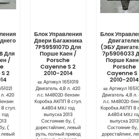
вления
Блок Управления
Блок Управле
днего
Двери Багажника
Двигателе
7P5959107D Для
(ЭБУ Двигате
B Для
Порше Каен /
7p5906033 
ен /
Porsche
Порше Каен
he
Cayenne S 2
Porsche
 S 2
2010-2014
Cayenne S 
014
2010-2014
🎫 Артикул 1651019
651021
Двигатель 4,8 л. 420
🎫 Артикул 1651
 л. 420
л.с. M4802D бензин
Двигатель 4,8 л.
бензин
Коробка АКПП 8 ступ.
л.с. M4802D бен
8 ступ.
A4804 MXJ год
Коробка АКПП 8 с
 год
выпуска 2013
A4804 MXJ го
013
Состояние бу, (
выпуска 2013
у, (
дорестайлинг, левый
Состояние бу, 
, левый
руль, полный привод
дорестайлинг, л