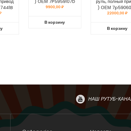
 привод
) ОЕМ 7P5959107D
руль, полный пр
07441B
9900,00
₽
) ОЕМ 7p5906
₽
22000,00
₽
В корзину
ну
В корзину
НАШ РУТУБ-КАНА