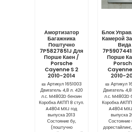
Амортизатор
Блок Упра
Багажника
Камерой За
Поштучно
Вида
7P5827851J Для
7P5907441
Порше Каен /
Порше Ка
Porsche
Porsc
Cayenne S 2
Cayenne
2010-2014
2010-2
🎫 Артикул 1651003
🎫 Артикул 1
Двигатель 4,8 л. 420
Двигатель 4,8
л.с. M4802D бензин
л.с. M4802D 
Коробка АКПП 8 ступ.
Коробка АКПП 
A4804 MXJ год
A4804 MXJ
выпуска 2013
выпуска 2
Состояние бу,
Состояние б
(поштучно
дорестайлинг