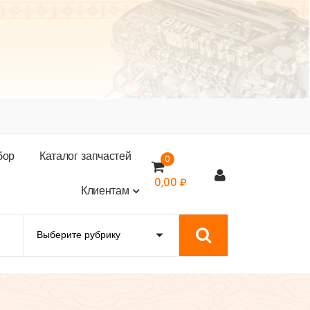
б
о
р
К
а
т
а
л
о
г
з
а
п
ч
а
с
т
е
й
0
0,00
₽
К
л
и
е
н
т
а
м