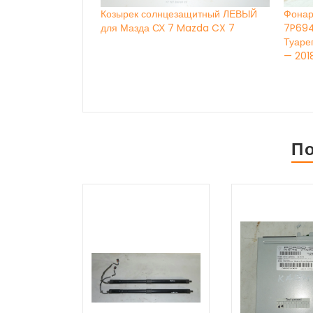
Козырек солнцезащитный ЛЕВЫЙ
Фонар
для Мазда СХ 7 Mazda CX 7
7P694
Туаре
— 201
П