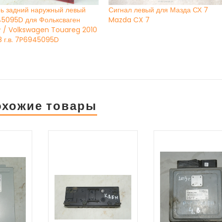
ь задний наружный левый
Сигнал левый для Мазда СХ 7
5095D для Фольксваген
Mazda CX 7
г / Volkswagen Touareg 2010
8 г.в. 7P6945095D
охожие товары