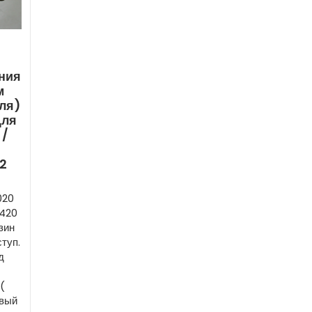
ния
м
ля)
Для
 /
2
020
 420
зин
туп.
д
(
евый