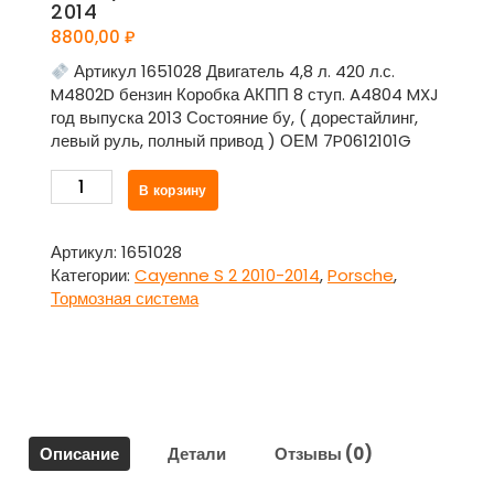
2014
8800,00
₽
Артикул 1651028 Двигатель 4,8 л. 420 л.с.
M4802D бензин Коробка АКПП 8 ступ. A4804 MXJ
год выпуска 2013 Состояние бу, ( дорестайлинг,
левый руль, полный привод ) ОЕМ 7P0612101G
Количество
В корзину
товара
Вакуумник
7P0612101G
Артикул:
1651028
для
Категории:
Cayenne S 2 2010-2014
,
Porsche
,
Порше
Тормозная система
Каен
/
Porsche
Cayenne
S
2
Описание
Детали
Отзывы (0)
2010-
2014