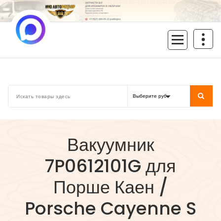
Перейти
к
содержимому
inoavtorazbor.ru
Автозапчасти б/у в наличии
Вакуумник
7P0612101G для
Порше Каен /
Porsche Cayenne S