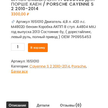
ПОРШЕ КАЕН / PORSCHE CAYENNE S
2 2010-2014
3300,00
₽
Артикул 1651010 Двигатель 4,8 л. 420 л.с.
M4802D бензин Коробка АКПП 8 ступ. A4804 MXJ
год выпуска 2013 Состояние бу, ( дорестайлинг,
левый руль, полный привод ) ОЕМ 7P0955453
Количество
В корзину
товара
Бачок
омывателя
Артикул:
1651010
7P0955453
Категории:
Cayenne S 2 2010-2014
,
Porsche
,
для
Бачки все
Порше
Каен
/
Porsche
Cayenne
S
Описание
Детали
Отзывы (0)
2