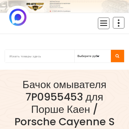
Перейти
к
содержимому
inoavtorazbor.ru
Автозапчасти б/у в наличии
Бачок омывателя
7P0955453 для
Порше Каен /
Porsche Cayenne S