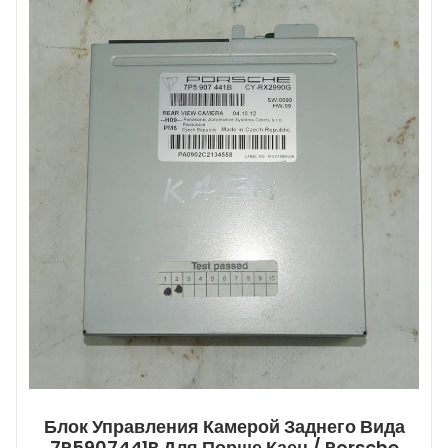
Блок Управления Камерой Заднего Вида
7P5907441B Для Порше Каен / Porsche