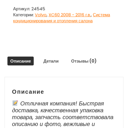
Корпус
печки
Артикул:
24545
климат
Категории:
Volvo
,
XC60 2008 - 2016 г.в.
,
Система
(в
кондиционирования и отопления салона
сборе)
для
Вольво
ХС60
/
Volvo
Описание
Детали
Отзывы (0)
XC60
Описание
Отличная компания! Быстрая
доставка, качественная упаковка
товара, запчасть соответствовала
описанию и фото, вежливые и