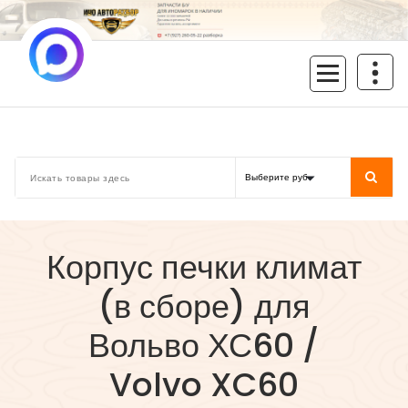
Перейти
к
содержимому
inoavtorazbor.ru
Автозапчасти б/у в наличии
Корпус печки климат
(в сборе) для
Вольво ХС60 /
Volvo XC60