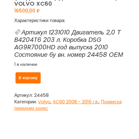
VOLVO XC60
16500,00
₽
Характеристики товара:
Артикул 1231010 Двигатель 2,0 Т
B4204T6 203 л. Коробка DSG
AG9R7000HD год выпуска 2010
Состояние бу вн. номер 24458 ОЕМ
1 в наличии
Количество
В корзину
товара
Балка
подмоторная
Артикул:
24458
(подрамник)
Категории:
Volvo
,
XC60 2008 - 2016 г.в.
,
Подвеска
для
передних колес
Вольво
ХС60
/
Volvo