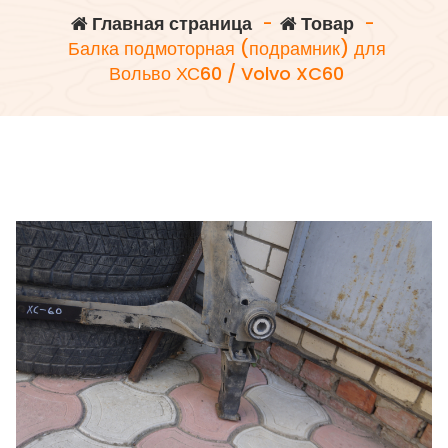
Главная страница
-
Товар
-
Балка подмоторная (подрамник) для
Вольво ХС60 / Volvo XC60