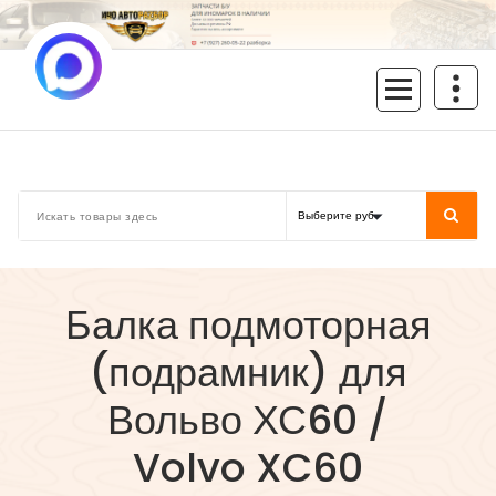
Перейти
к
содержимому
inoavtorazbor.ru
Автозапчасти б/у в наличии
Балка подмоторная
(подрамник) для
Вольво ХС60 /
Volvo XC60