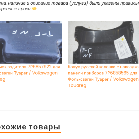
на, наличие и описание товара (услуги) были указаны правиль
воренные сроки
чок водителя 7P6857922 для
Кожух рулевой колонки с накладк
сваген Туарег / Volkswagen
панели приборов 7P6858565 для
eg
Фольксваген Туарег / Volkswagen
Touareg
охожие товары