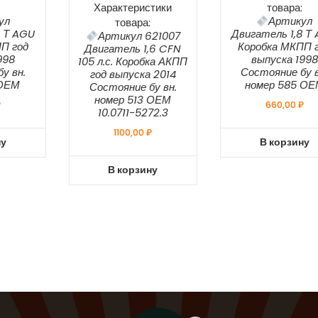
Характеристики
товара:
ул
Артикул
товара:
8 Т AGU
Двигатель 1,8 Т
Артикул 621007
П год
Коробка МКПП 
Двигатель 1,6 CFN
998
выпуска 1998
105 л.с. Коробка АКПП
у вн.
Состояние бу в
год выпуска 2014
 ОЕМ
номер 585 О
Состояние бу вн.
номер 513 ОЕМ
₽
660,00
₽
10.0711-5272.3
1100,00
₽
ну
В корзину
В корзину