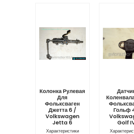
Колонка Рулевая
Датчи
Для
Коленвал
Фольксваген
Фольксв
Джетта 6 /
Гольф 4
Volkswagen
Volkswa
Jetta 6
Golf I
Характеристики
Характерис