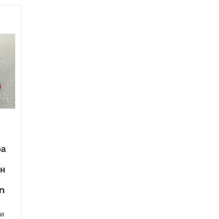
ра
ен
n
и