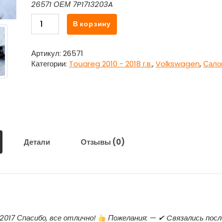
26571 ОЕМ 7P1713203A
Количество
В корзину
товара
Рычаг
переключения
Артикул:
26571
КПП
Категории:
Touareg 2010 - 2018 г.в.
,
Volkswagen
,
Сало
с
тросом
7P1713203A
для
Фольксваген
Туарег
/
Детали
Отзывы (0)
Volkswagen
Touareg
.2017 Спасибо, все отлично!
Пожелания: — ✔ Cвязались посл