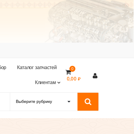
б
о
р
К
а
т
а
л
о
г
з
а
п
ч
а
с
т
е
й
0
0,00
₽
К
л
и
е
н
т
а
м