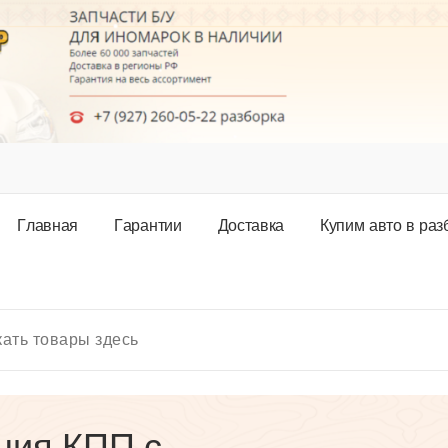
Г
л
а
в
н
а
я
Г
а
р
а
н
т
и
и
Д
о
с
т
а
в
к
а
К
у
п
и
м
а
в
т
о
в
р
а
з
ния КПП с