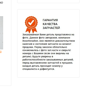
но
ой