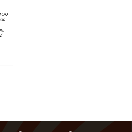
 AGU
год
н.
ЕМ