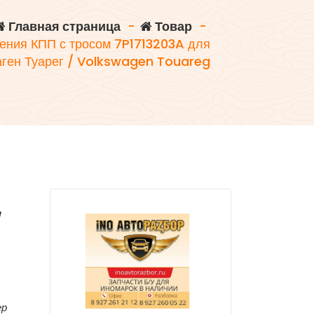
Главная страница
-
Товар
-
ения КПП с тросом 7P1713203A для
ген Туарег / Volkswagen Touareg
/
ер