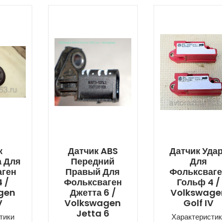
к
Датчик ABS
Датчик Уда
а Для
Передний
Для
аген
Правый Для
Фольксваг
 /
Фольксваген
Гольф 4 /
gen
Джетта 6 /
Volkswage
V
Volkswagen
Golf IV
Jetta 6
тики
Характеристик