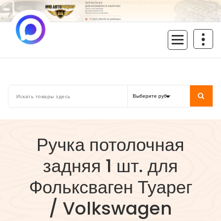
Перейти
к
содержимому
inoavtorazbor.ru
Автозапчасти б/у в наличии
Ручка потолочная
задняя 1 шт. для
Фольксваген Туарег
/ Volkswagen