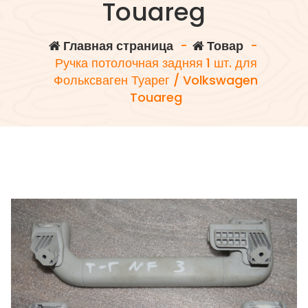
Touareg
Главная страница
-
Товар
-
Ручка потолочная задняя 1 шт. для
Фольксваген Туарег / Volkswagen
Touareg