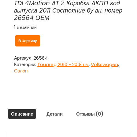
TDI 4Motion AT 2 Коробка AКПП год
выпуска 2011 Состояние бу вн. номер
26564 ОЕМ
1 в наличии
Количество
В корзину
товара
Ручка
потолочная
Артикул:
26564
задняя
Категории:
Touareg 2010 - 2018 г.в.
,
Volkswagen
,
1
Салон
шт.
для
Фольксваген
Туарег
/
Volkswagen
Описание
Детали
Отзывы (0)
Touareg