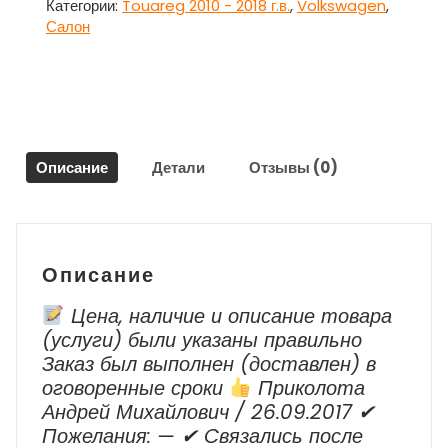
салона
Категории:
Touareg 2010 - 2018 г.в.
,
Volkswagen
,
вся
Салон
для
Фольксваген
Туарег
/
Volkswagen
Touareg
Описание
Детали
Отзывы (0)
Описание
Цена, наличие и описание товара
(услуги) были указаны правильно
Заказ был выполнен (доставлен) в
оговоренные сроки
Приколота
Андрей Михайлович / 26.09.2017 ✔
Пожелания: — ✔ Cвязались после