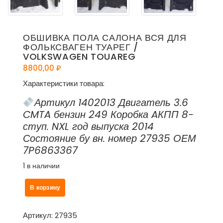
ОБШИВКА ПОЛА САЛОНА ВСЯ ДЛЯ
ФОЛЬКСВАГЕН ТУАРЕГ /
VOLKSWAGEN TOUAREG
8800,00
₽
Характеристики товара:
Артикул 1402013 Двигатель 3.6
CMTA бензин 249 Коробка AКПП 8-
ступ. NXL год выпуска 2014
Состояние бу вн. номер 27935 ОЕМ
7P6863367
1 в наличии
Количество
В корзину
товара
Обшивка
пола
Артикул:
27935