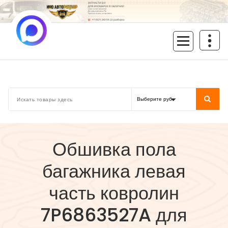
Перейти
к
содержимому
inoavtorazbor.ru
Автозапчасти б/у в наличии
Обшивка пола
багажника левая
часть ковролин
7P6863527A для