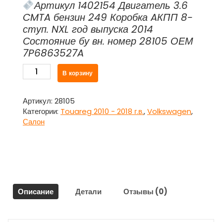
Артикул 1402154 Двигатель 3.6
CMTA бензин 249 Коробка AКПП 8-
ступ. NXL год выпуска 2014
Состояние бу вн. номер 28105 ОЕМ
7P6863527A
Количество
В корзину
товара
Обшивка
пола
Артикул:
28105
багажника
Категории:
Touareg 2010 - 2018 г.в.
,
Volkswagen
,
левая
Салон
часть
ковролин
7P6863527A
для
Фольксваген
Туарег
Описание
Детали
Отзывы (0)
NF
/
Volkswagen