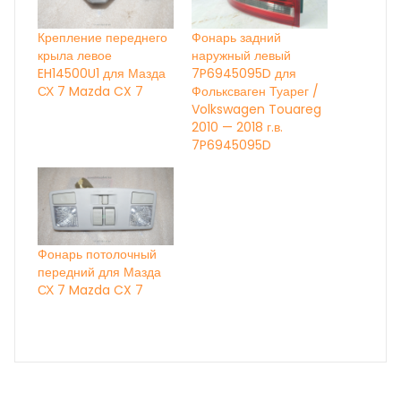
Крепление переднего
Фонарь задний
крыла левое
наружный левый
EH14500U1 для Мазда
7P6945095D для
СХ 7 Mazda CX 7
Фольксваген Туарег /
Volkswagen Touareg
2010 — 2018 г.в.
7P6945095D
Фонарь потолочный
передний для Мазда
СХ 7 Mazda CX 7