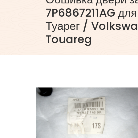
7P6867211AG для
Туарег / Volksw
Touareg