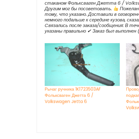
стаканом Фольксваген Джетта 6 / Volksw
Другим мог бы посоветовать.
Пожелани
тому, что указано. Доставили в оговорен
немного подальше к середине кузова, сказ
Cвязались после заказа/сообщения: В тече
указаны правильно ✔ Заказ был выполнен 
Рычаг ручника 1K1723503AF
Прово
Фольксваген Джетта 6 /
подка
Volkswagen Jetta 6
Фолькс
Volks