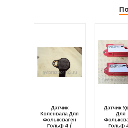
П
Датчик
Датчик У
Коленвала Для
Для
Фольксваген
Фольксв
Гольф 4 /
Гольф 4