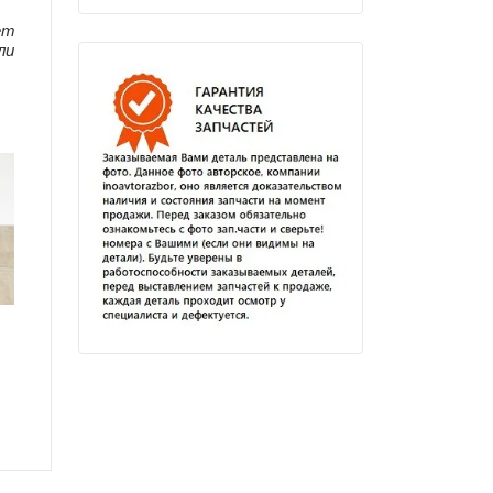
ет
ли