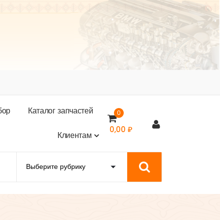
б
о
р
К
а
т
а
л
о
г
з
а
п
ч
а
с
т
е
й
0
0,00
₽
К
л
и
е
н
т
а
м