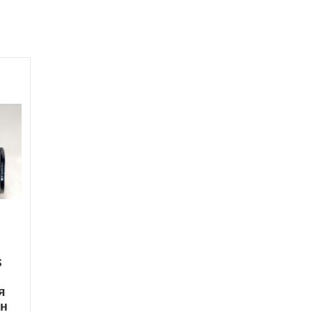
S
я
ен