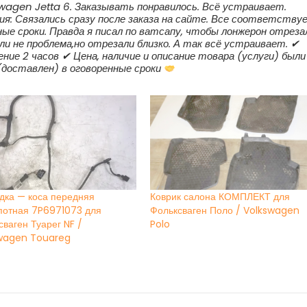
agen Jetta 6. Заказывать понравилось. Всё устраивает.
я: Связались сразу после заказа на сайте. Все соответству
ные сроки. Правда я писал по ватсапу, чтобы лонжерон отреза
али не проблема,но отрезали близко. А так всё устраивает. ✔
ние 2 часов ✔ Цена, наличие и описание товара (услуги) были
(доставлен) в оговоренные сроки
дка — коса передняя
Коврик салона КОМПЛЕКТ для
потная 7P6971073 для
Фольксваген Поло / Volkswagen
ваген Туарег NF /
Polo
wagen Touareg