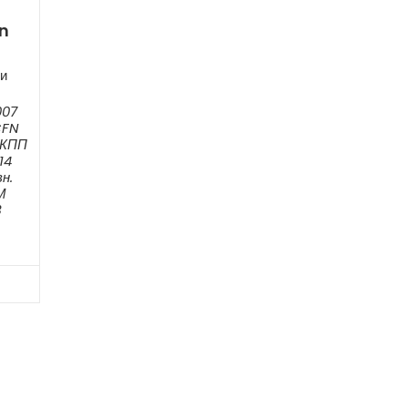
n
и
007
CFN
 АКПП
14
н.
М
3