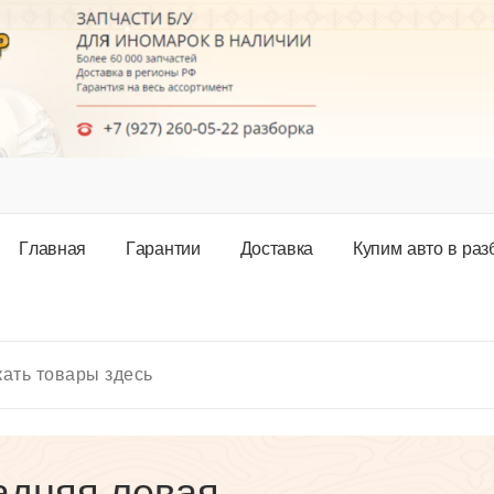
Г
л
а
в
н
а
я
Г
а
р
а
н
т
и
и
Д
о
с
т
а
в
к
а
К
у
п
и
м
а
в
т
о
в
р
а
з
адняя левая