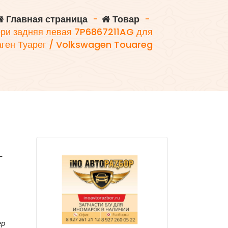
Главная страница
-
Товар
-
ри задняя левая 7P6867211AG для
ген Туарег / Volkswagen Touareg
Г
ер