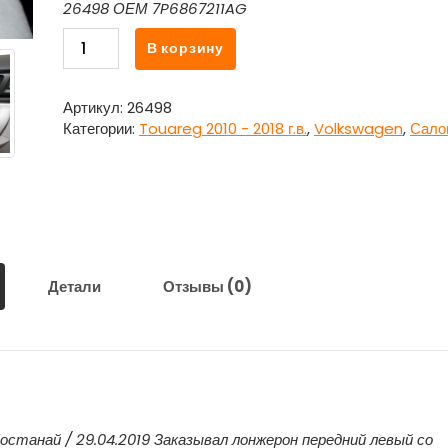
26498 ОЕМ 7P6867211AG
Количество
В корзину
товара
Обшивка
двери
Артикул:
26498
задняя
Категории:
Touareg 2010 - 2018 г.в.
,
Volkswagen
,
Сало
левая
7P6867211AG
для
Фольксваген
Туарег
/
Volkswagen
Детали
Отзывы (0)
Touareg
останай / 29.04.2019 Заказывал лонжерон передний левый со