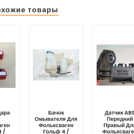
охожие товары
дара
Бачок
Датчик AB
Омывателя Для
Передний
аген
Фольксваген
Правый Дл
 /
Гольф 4 /
Фольксваг