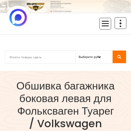
Перейти
к
содержимому
inoavtorazbor.ru
Автозапчасти б/у в наличии
Обшивка багажника
боковая левая для
Фольксваген Туарег
/ Volkswagen