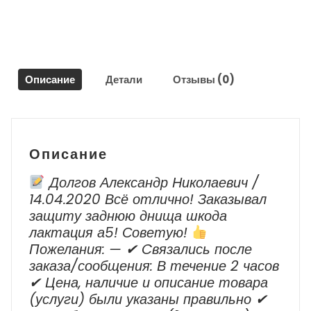
для
Фольксваген
Туарег
NF
/
Описание
Детали
Отзывы (0)
Volkswagen
Touareg
Описание
Долгов Александр Николаевич /
14.04.2020 Всё отлично! Заказывал
защиту заднюю днища шкода
лактация а5! Советую!
Пожелания: — ✔ Cвязались после
заказа/сообщения: В течение 2 часов
✔ Цена, наличие и описание товара
(услуги) были указаны правильно ✔