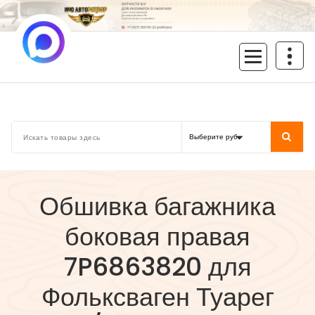
Перейти
к
содержимому
inoavtorazbor.ru
Автозапчасти б/у в наличии
Обшивка багажника
боковая правая
7P6863820 для
Фольксваген Туарег