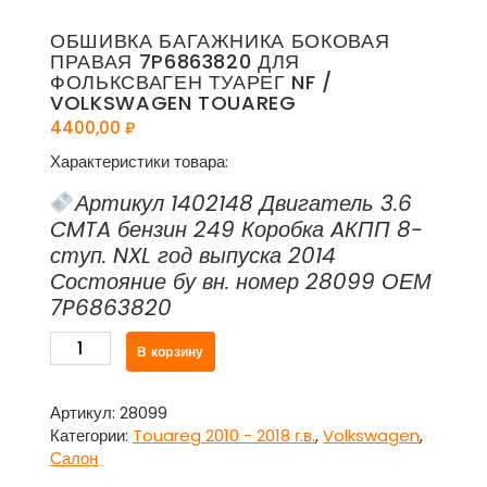
ОБШИВКА БАГАЖНИКА БОКОВАЯ
ПРАВАЯ 7P6863820 ДЛЯ
ФОЛЬКСВАГЕН ТУАРЕГ NF /
VOLKSWAGEN TOUAREG
4400,00
₽
Характеристики товара:
Артикул 1402148 Двигатель 3.6
CMTA бензин 249 Коробка AКПП 8-
ступ. NXL год выпуска 2014
Состояние бу вн. номер 28099 ОЕМ
7P6863820
Количество
В корзину
товара
Обшивка
багажника
Артикул:
28099
боковая
Категории:
Touareg 2010 - 2018 г.в.
,
Volkswagen
,
правая
Салон
7P6863820