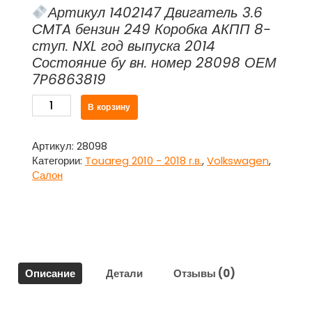
Артикул 1402147 Двигатель 3.6
CMTA бензин 249 Коробка AКПП 8-
ступ. NXL год выпуска 2014
Состояние бу вн. номер 28098 ОЕМ
7P6863819
Количество
В корзину
товара
Обшивка
багажника
Артикул:
28098
боковая
Категории:
Touareg 2010 - 2018 г.в.
,
Volkswagen
,
левая
Салон
7P6863819
для
Фольксваген
Туарег
NF
/
Описание
Детали
Отзывы (0)
Volkswagen
Touareg