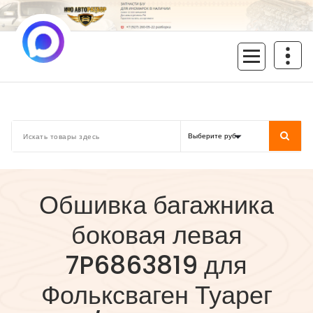
Перейти
к
содержимому
inoavtorazbor.ru
Автозапчасти б/у в наличии
Обшивка багажника
боковая левая
7P6863819 для
Фольксваген Туарег