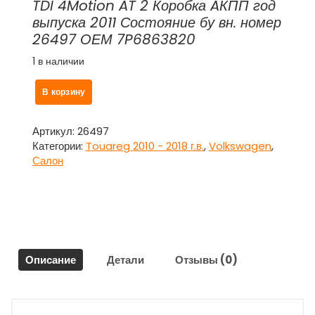
TDI 4Motion AT 2 Коробка AКПП год
выпуска 2011 Состояние бу вн. номер
26497 ОЕМ 7P6863820
1 в наличии
Количество
В корзину
товара
Обшивка
багажника
Артикул:
26497
боковая
Категории:
Touareg 2010 - 2018 г.в.
,
Volkswagen
,
правая
Салон
7P6863820
для
Фольксваген
Туарег
/
Volkswagen
Описание
Детали
Отзывы (0)
Touareg