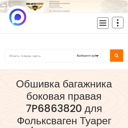
Перейти
к
содержимому
inoavtorazbor.ru
Автозапчасти б/у в наличии
Обшивка багажника
боковая правая
7P6863820 для
Фольксваген Туарег