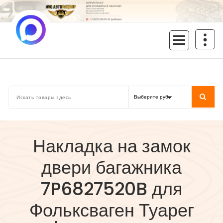
Перейти
к
содержимому
inoavtorazbor.ru
Автозапчасти б/у в наличии
Накладка на замок
двери багажника
7P6827520B для
Фольксваген Туарег