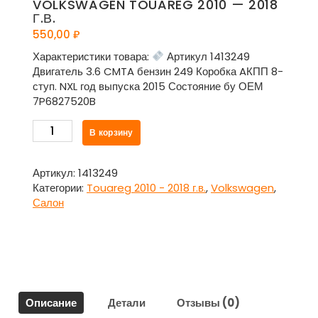
VOLKSWAGEN TOUAREG 2010 — 2018
Г.В.
550,00
₽
Характеристики товара:
Артикул 1413249
Двигатель 3.6 CMTA бензин 249 Коробка AКПП 8-
ступ. NXL год выпуска 2015 Состояние бу ОЕМ
7P6827520B
Количество
В корзину
товара
Накладка
на
Артикул:
1413249
замок
Категории:
Touareg 2010 - 2018 г.в.
,
Volkswagen
,
двери
Салон
багажника
7P6827520B
для
Фольксваген
Туарег
/
Описание
Детали
Отзывы (0)
Volkswagen