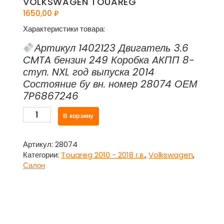
VOLKSWAGEN TOUAREG
1650,00
₽
Характеристики товара:
Артикул 1402123 Двигатель 3.6
CMTA бензин 249 Коробка AКПП 8-
ступ. NXL год выпуска 2014
Состояние бу вн. номер 28074 ОЕМ
7P6867246
Количество
В корзину
товара
Накладка
внутренняя
Артикул:
28074
задней
Категории:
Touareg 2010 - 2018 г.в.
,
Volkswagen
,
стойки
Салон
правая
7P6867246
для
Фольксваген
Туарег