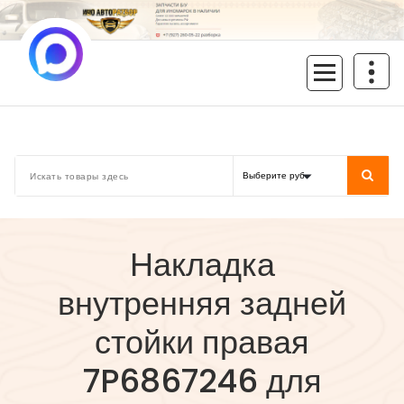
Перейти
к
содержимому
inoavtorazbor.ru
Автозапчасти б/у в наличии
Накладка
внутренняя задней
стойки правая
7P6867246 для