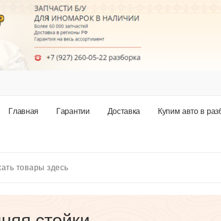
Г
л
а
в
н
а
я
Г
а
р
а
н
т
и
и
Д
о
с
т
а
в
к
а
К
у
п
и
м
а
в
т
о
в
р
а
з
няя стойки