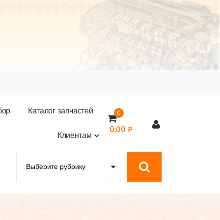
б
о
р
К
а
т
а
л
о
г
з
а
п
ч
а
с
т
е
й
0
0,00
₽
К
л
и
е
н
т
а
м