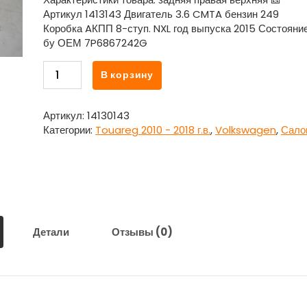
Артикул 1413143 Двигатель 3.6 CMTA бензин 249
Коробка AКПП 8-ступ. NXL год выпуска 2015 Состояни
бу ОЕМ 7P6867242G
Количество
В корзину
товара
Накладка
внутренняя
Артикул:
14130143
стойки
Категории:
Touareg 2010 - 2018 г.в.
,
Volkswagen
,
Сало
багажника
задняя
правая
верхняя
Фольксваген
Туарег
/
Детали
Отзывы (0)
Volkswagen
Touareg
2010
-
2018