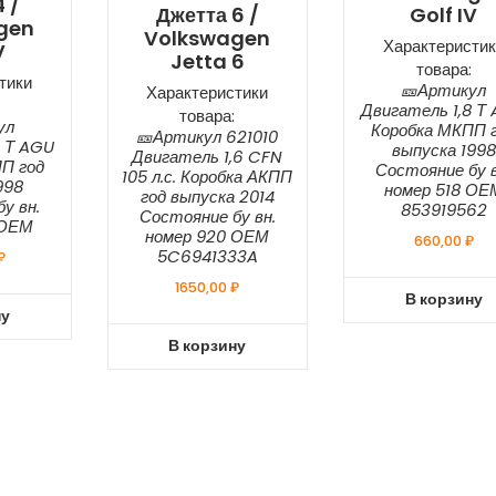
 /
Джетта 6 /
Golf IV
gen
Volkswagen
Характеристик
V
Jetta 6
товара:
тики
🎫Артикул
Характеристики
Двигатель 1,8 Т
товара:
ул
Коробка МКПП 
🎫Артикул 621010
8 Т AGU
выпуска 1998
Двигатель 1,6 CFN
П год
Состояние бу в
105 л.с. Коробка АКПП
998
номер 518 ОЕ
год выпуска 2014
у вн.
853919562
Состояние бу вн.
 ОЕМ
номер 920 ОЕМ
660,00
₽
5C6941333A
₽
1650,00
₽
В корзину
ну
В корзину