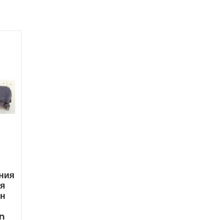
ния
ля
ен
n