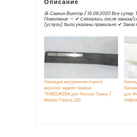
Описание
📝 Савкин Виктор / 16.08.2020 Все супер.
Пожелания: — ✔ Cвязались после заказа/с
(услуги) были указаны правильно ✔ Заказ
Накладка внутренняя порога
Накла
верхняя задняя правая
багаж
769B2JN20A для Ниссан Теана /
для Ф
Nissan Teana J32
Volks