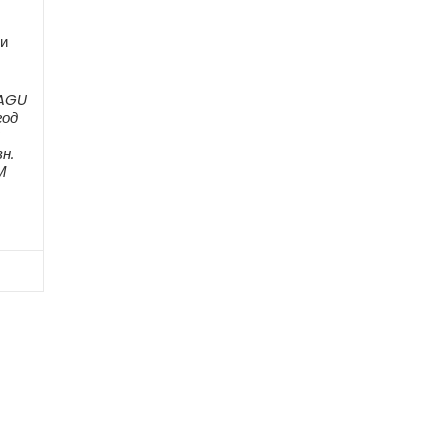
и
 AGU
год
н.
М