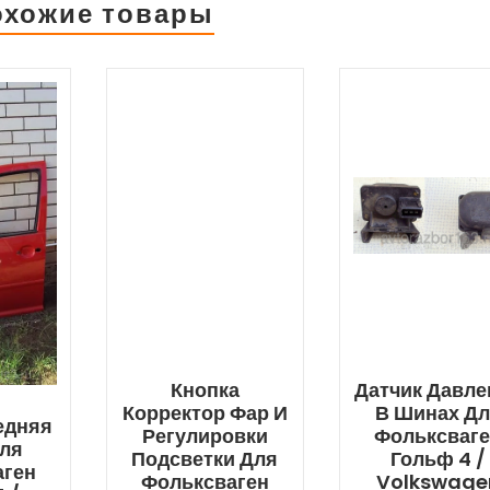
охожие товары
Кнопка
Датчик Давле
Корректор Фар И
В Шинах Д
едняя
Регулировки
Фольксваг
Для
Подсветки Для
Гольф 4 /
аген
Фольксваген
Volkswage