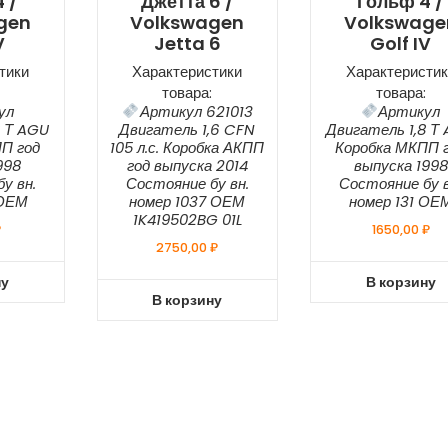
 /
Джетта 6 /
Гольф 4 /
gen
Volkswagen
Volkswage
V
Jetta 6
Golf IV
тики
Характеристики
Характеристик
товара:
товара:
ул
Артикул 621013
Артикул
8 Т AGU
Двигатель 1,6 CFN
Двигатель 1,8 Т
П год
105 л.с. Коробка АКПП
Коробка МКПП 
998
год выпуска 2014
выпуска 1998
у вн.
Состояние бу вн.
Состояние бу в
 ОЕМ
номер 1037 ОЕМ
номер 131 ОЕ
1K419502BG 01L
₽
1650,00
₽
2750,00
₽
ну
В корзину
В корзину