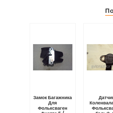
П
Замок Багажника
Датчи
Для
Коленвал
Фольксваген
Фольксв