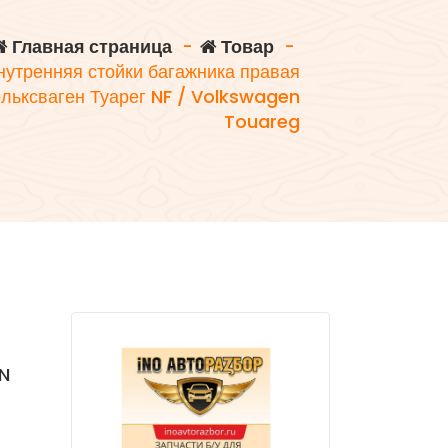
Главная страница
-
Товар
-
нутренняя стойки багажника правая
ьксваген Туарег NF / Volkswagen
Touareg
N