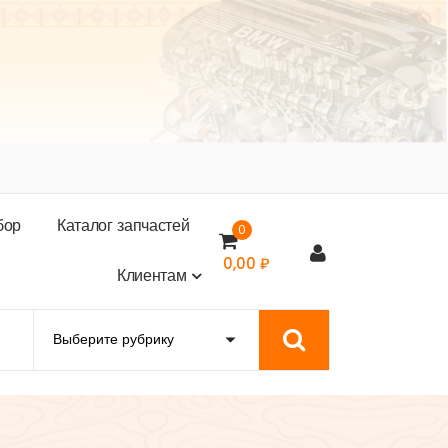
б
о
р
К
а
т
а
л
о
г
з
а
п
ч
а
с
т
е
й
0
0,00
₽
К
л
и
е
н
т
а
м