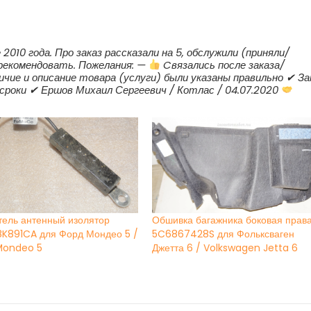
010 года. Про заказ рассказали на 5, обслужили (приняли/
у рекомендовать. Пожелания: —
Cвязались после заказа/
ичие и описание товара (услуги) были указаны правильно ✔ За
сроки ✔ Ершов Михаил Сергеевич / Котлас / 04.07.2020
тель антенный изолятор
Обшивка багажника боковая прав
8K891CA для Форд Мондео 5 /
5C6867428S для Фольксваген
Mondeo 5
Джетта 6 / Volkswagen Jetta 6