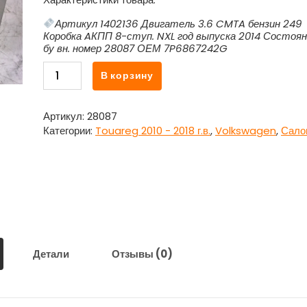
Артикул 1402136 Двигатель 3.6 CMTA бензин 249
Коробка AКПП 8-ступ. NXL год выпуска 2014 Состоя
бу вн. номер 28087 ОЕМ 7P6867242G
Количество
В корзину
товара
Накладка
внутренняя
Артикул:
28087
стойки
Категории:
Touareg 2010 - 2018 г.в.
,
Volkswagen
,
Сало
багажника
правая
7P6867242G
для
Фольксваген
Туарег
NF
/
Детали
Отзывы (0)
Volkswagen
Touareg