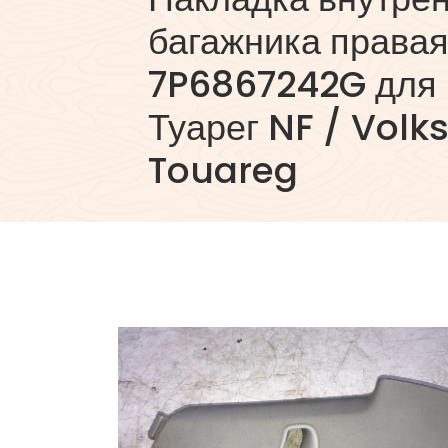
багажника права
7P6867242G для 
Туарег NF / Vol
Touareg