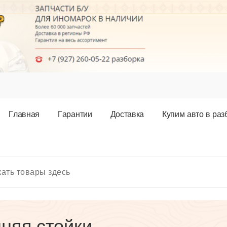
Г
л
а
в
н
а
я
Г
а
р
а
н
т
и
и
Д
о
с
т
а
в
к
а
К
у
п
и
м
а
в
т
о
в
р
а
з
няя стойки