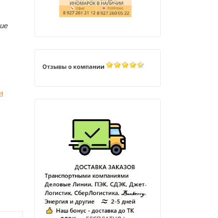
ние
н