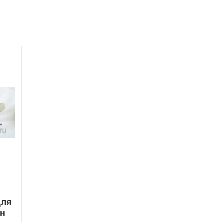
Для
ен