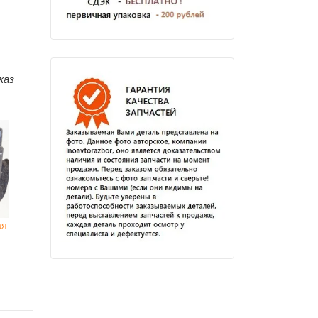
каз
ая