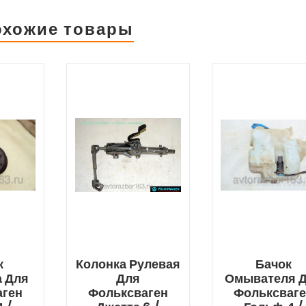
охожие товары
к
Колонка Рулевая
Бачок
а Для
Для
Омывателя 
аген
Фольксваген
Фольксваг