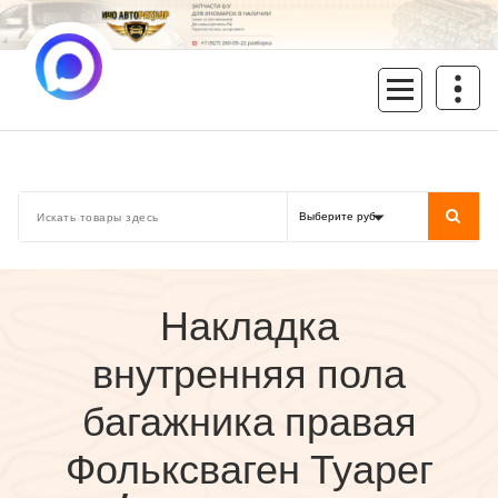
Перейти
к
содержимому
inoavtorazbor.ru
Автозапчасти б/у в наличии
Накладка
внутренняя пола
багажника правая
Фольксваген Туарег