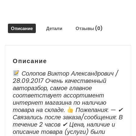
Туарег
/
Volkswagen
Touareg
Описание
Детали
Отзывы (0)
2010
-
2018
г.в.
Описание
Солопов Виктор Александрович /
28.09.2017 Очень качественный
авторазбор, самое главное
соответствует ассортимент
интернет магазина по наличию
товара на складе.
Пожелания: — ✔
Cвязались после заказа/сообщения: В
течение 2 часов ✔ Цена, наличие и
описание товара (услуги) были