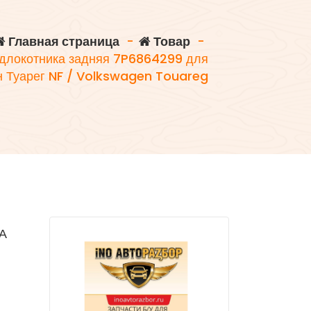
Главная страница
-
Товар
-
одлокотника задняя 7P6864299 для
н Туарег NF / Volkswagen Touareg
А