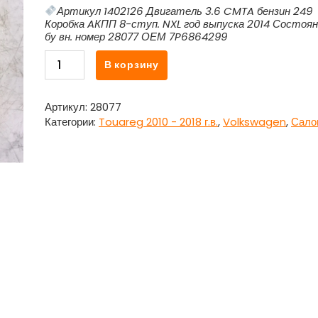
Артикул 1402126 Двигатель 3.6 CMTA бензин 249
Коробка AКПП 8-ступ. NXL год выпуска 2014 Состоя
бу вн. номер 28077 ОЕМ 7P6864299
Количество
В корзину
товара
Накладка
внутренняя
Артикул:
28077
подлокотника
Категории:
Touareg 2010 - 2018 г.в.
,
Volkswagen
,
Сало
задняя
7P6864299
для
Фольксваген
Туарег
NF
/
Volkswagen
Touareg