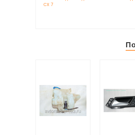
CX 7
П