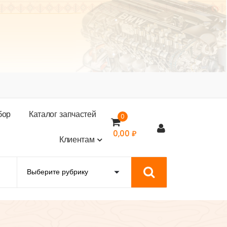
б
о
р
К
а
т
а
л
о
г
з
а
п
ч
а
с
т
е
й
0
0,00
₽
К
л
и
е
н
т
а
м