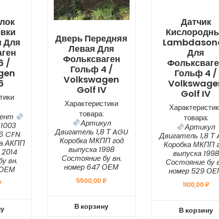
лок
Датчик
овки
Кислородн
Дверь Передняя
и Для
Lambdason
Левая Для
аген
Для
Фольксваген
6 /
Фольксваг
Гольф 4 /
gen
Гольф 4 /
Volkswagen
6
Volkswage
Golf IV
Golf IV
тики
Характеристики
Характеристик
товара:
мент
товара:
Артикул
1003
Артикул
Двигатель 1,8 Т AGU
,6 CFN
Двигатель 1,8 Т
Коробка МКПП год
ка АКПП
Коробка МКПП 
выпуска 1998
 2014
выпуска 1998
Состояние бу вн.
у вн.
Состояние бу в
номер 647 ОЕМ
 ОЕМ
номер 529 О
5500,00
₽
₽
1100,00
₽
В корзину
ну
В корзину