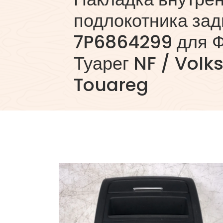
подлокотника зад
7P6864299 для Ф
Туарег NF / Vol
Touareg