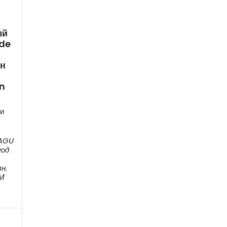
ый
de
ен
n
и
 AGU
год
н.
ЕМ