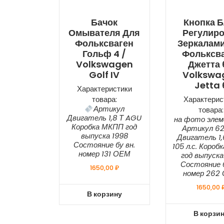
Бачок
Кнопка Б
Омывателя Для
Регулир
Фольксваген
Зеркалам
Гольф 4 /
Фольксв
Volkswagen
Джетта 
Golf IV
Volkswa
Jetta 
Характеристики
товара:
Характерис
Артикул
товара:
Двигатель 1,8 Т AGU
на фото эле
Коробка МКПП год
Артикул 62
выпуска 1998
Двигатель 1
Состояние бу вн.
105 л.с. Короб
номер 131 ОЕМ
год выпуска
Состояние б
1650,00
₽
номер 262
1650,00
В корзину
В корзи