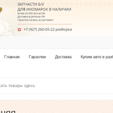
Г
л
а
в
н
а
я
Г
а
р
а
н
т
и
и
Д
о
с
т
а
в
к
а
К
у
п
и
м
а
в
т
о
в
р
а
з
нняя