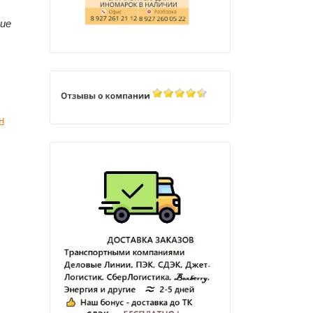
ние
н