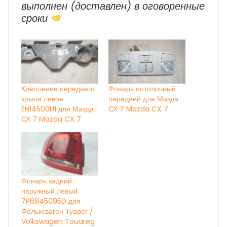
выполнен (доставлен) в оговоренные
сроки
Крепление переднего
Фонарь потолочный
крыла левое
передний для Мазда
EH14500U1 для Мазда
СХ 7 Mazda CX 7
СХ 7 Mazda CX 7
Фонарь задний
наружный левый
7P6945095D для
Фольксваген Туарег /
Volkswagen Touareg