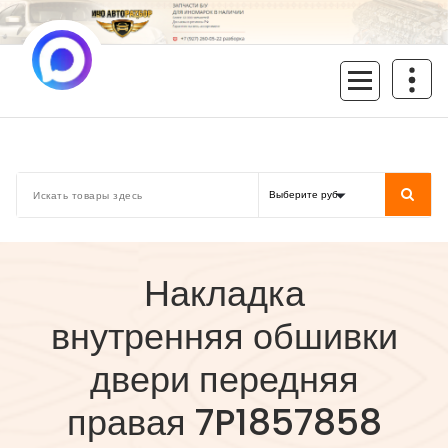
Перейти
к
содержимому
inoavtorazbor.ru
Автозапчасти б/у в наличии
Накладка
внутренняя обшивки
двери передняя
правая 7P1857858