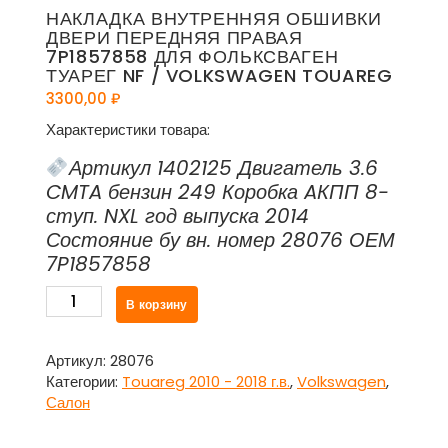
НАКЛАДКА ВНУТРЕННЯЯ ОБШИВКИ
ДВЕРИ ПЕРЕДНЯЯ ПРАВАЯ
7P1857858 ДЛЯ ФОЛЬКСВАГЕН
ТУАРЕГ NF / VOLKSWAGEN TOUAREG
3300,00
₽
Характеристики товара:
Артикул 1402125 Двигатель 3.6
CMTA бензин 249 Коробка AКПП 8-
ступ. NXL год выпуска 2014
Состояние бу вн. номер 28076 ОЕМ
7P1857858
Количество
В корзину
товара
Накладка
внутренняя
Артикул:
28076
обшивки
Категории:
Touareg 2010 - 2018 г.в.
,
Volkswagen
,
двери
Салон
передняя
правая