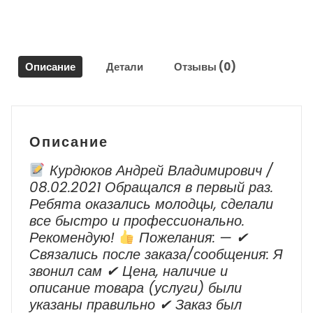
7P1857858
для
Фольксваген
Туарег
Описание
Детали
Отзывы (0)
NF
/
Volkswagen
Touareg
Описание
Курдюков Андрей Владимирович /
08.02.2021 Обращался в первый раз.
Ребята оказались молодцы, сделали
все быстро и профессионально.
Рекомендую!
Пожелания: — ✔
Cвязались после заказа/сообщения: Я
звонил сам ✔ Цена, наличие и
описание товара (услуги) были
указаны правильно ✔ Заказ был