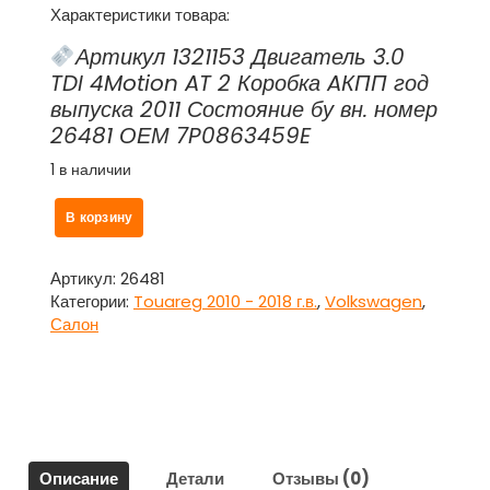
Характеристики товара:
Артикул 1321153 Двигатель 3.0
TDI 4Motion AT 2 Коробка AКПП год
выпуска 2011 Состояние бу вн. номер
26481 ОЕМ 7P0863459E
1 в наличии
Количество
В корзину
товара
Накладка
внутренняя
Артикул:
26481
на
Категории:
Touareg 2010 - 2018 г.в.
,
Volkswagen
,
петлю
Салон
замка
багажника
7P0863459E
для
Фольксваген
Туарег
Описание
Детали
Отзывы (0)
/