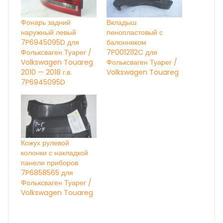
Фонарь задний
Вкладыш
наружный левый
пенопластовый с
7P6945095D для
балонником
Фольксваген Туарег /
7P0012112C для
Volkswagen Touareg
Фольксваген Туарег /
2010 — 2018 г.в.
Volkswagen Touareg
7P6945095D
Кожух рулевой
колонки с накладкой
панели приборов
7P6858565 для
Фольксваген Туарег /
Volkswagen Touareg