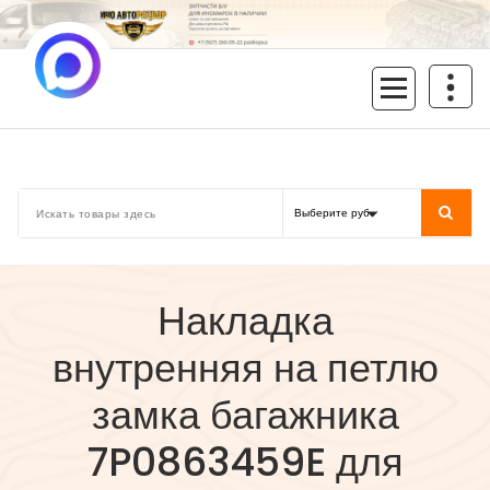
Перейти
к
содержимому
inoavtorazbor.ru
Автозапчасти б/у в наличии
Накладка
внутренняя на петлю
замка багажника
7P0863459E для