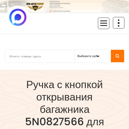
Перейти
к
содержимому
inoavtorazbor.ru
Автозапчасти б/у в наличии
Ручка с кнопкой
открывания
багажника
5N0827566 для