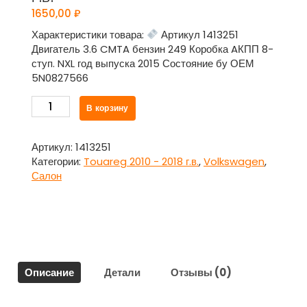
1650,00
₽
Характеристики товара:
Артикул 1413251
Двигатель 3.6 CMTA бензин 249 Коробка AКПП 8-
ступ. NXL год выпуска 2015 Состояние бу ОЕМ
5N0827566
Количество
В корзину
товара
Ручка
с
Артикул:
1413251
кнопкой
Категории:
Touareg 2010 - 2018 г.в.
,
Volkswagen
,
открывания
Салон
багажника
5N0827566
для
Фольксваген
Туарег
/
Описание
Детали
Отзывы (0)
Volkswagen
Touareg
2010