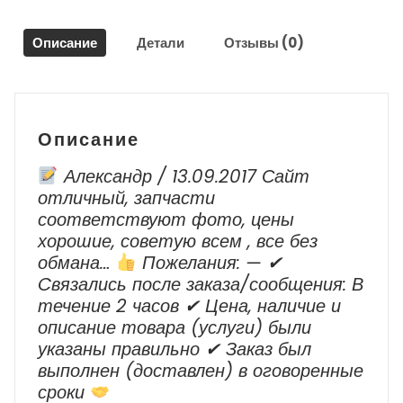
/
Volkswagen
Описание
Детали
Отзывы (0)
Touareg
Описание
Александр / 13.09.2017 Сайт
отличный, запчасти
соответствуют фото, цены
хорошие, советую всем , все без
обмана…
Пожелания: — ✔
Cвязались после заказа/сообщения: В
течение 2 часов ✔ Цена, наличие и
описание товара (услуги) были
указаны правильно ✔ Заказ был
выполнен (доставлен) в оговоренные
сроки