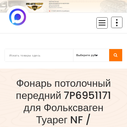
Перейти
к
содержимому
inoavtorazbor.ru
Автозапчасти б/у в наличии
Фонарь потолочный
передний 7P6951171
для Фольксваген
Туарег NF /