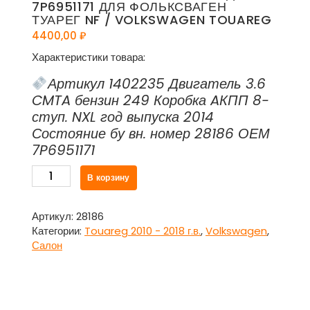
7P6951171 ДЛЯ ФОЛЬКСВАГЕН
ТУАРЕГ NF / VOLKSWAGEN TOUAREG
4400,00
₽
Характеристики товара:
Артикул 1402235 Двигатель 3.6
CMTA бензин 249 Коробка AКПП 8-
ступ. NXL год выпуска 2014
Состояние бу вн. номер 28186 ОЕМ
7P6951171
Количество
В корзину
товара
Фонарь
потолочный
Артикул:
28186
передний
Категории:
Touareg 2010 - 2018 г.в.
,
Volkswagen
,
7P6951171
Салон
для
Фольксваген
Туарег
NF