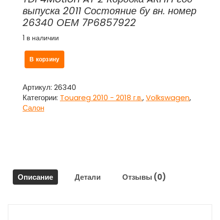
выпуска 2011 Состояние бу вн. номер
26340 ОЕМ 7P6857922
1 в наличии
Количество
В корзину
товара
Бардачок
водителя
Артикул:
26340
7P6857922
Категории:
Touareg 2010 - 2018 г.в.
,
Volkswagen
,
для
Салон
Фольксваген
Туарег
/
Volkswagen
Touareg
Описание
Детали
Отзывы (0)