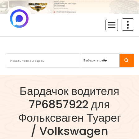
Перейти
к
содержимому
inoavtorazbor.ru
Автозапчасти б/у в наличии
Бардачок водителя
7P6857922 для
Фольксваген Туарег
/ Volkswagen