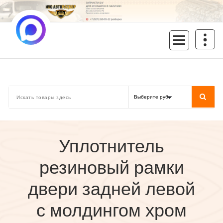
Перейти
к
содержимому
inoavtorazbor.ru
Автозапчасти б/у в наличии
Уплотнитель
резиновый рамки
двери задней левой
с молдингом хром