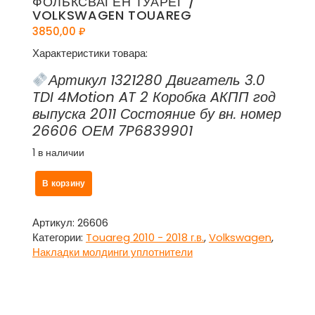
ФОЛЬКСВАГЕН ТУАРЕГ /
VOLKSWAGEN TOUAREG
3850,00
₽
Характеристики товара:
Артикул 1321280 Двигатель 3.0
TDI 4Motion AT 2 Коробка AКПП год
выпуска 2011 Состояние бу вн. номер
26606 ОЕМ 7P6839901
1 в наличии
Количество
В корзину
товара
Уплотнитель
резиновый
Артикул:
26606
рамки
Категории:
Touareg 2010 - 2018 г.в.
,
Volkswagen
,
двери
Накладки молдинги уплотнители
задней
левой
с
молдингом