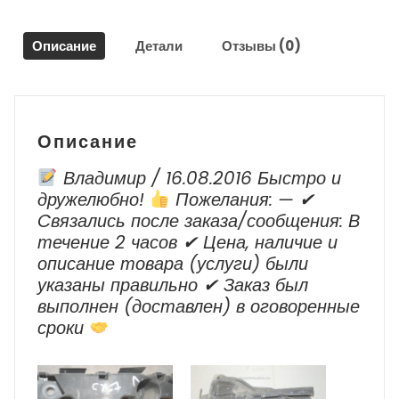
хром
7P6839901
Описание
Детали
Отзывы (0)
для
Фольксваген
Туарег
/
Volkswagen
Описание
Touareg
Владимир / 16.08.2016 Быстро и
дружелюбно!
Пожелания: — ✔
Cвязались после заказа/сообщения: В
течение 2 часов ✔ Цена, наличие и
описание товара (услуги) были
указаны правильно ✔ Заказ был
выполнен (доставлен) в оговоренные
сроки