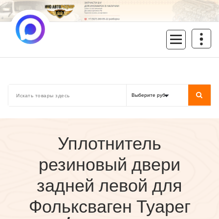
Перейти
к
содержимому
inoavtorazbor.ru
Автозапчасти б/у в наличии
Уплотнитель
резиновый двери
задней левой для
Фольксваген Туарег