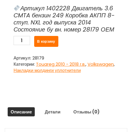
Артикул 1402228 Двигатель 3.6
CMTA бензин 249 Коробка AКПП 8-
ступ. NXL год выпуска 2014
Состояние бу вн. номер 28179 ОЕМ
Количество
В корзину
товара
Уплотнитель
резиновый
Артикул:
28179
двери
Категории:
Touareg 2010 - 2018 г.в.
,
Volkswagen
,
задней
Накладки молдинги уплотнители
левой
для
Фольксваген
Туарег
NF
/
Описание
Детали
Отзывы (0)
Volkswagen
Touareg