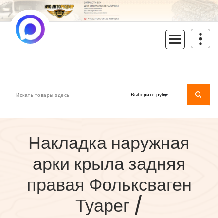
Перейти
к
содержимому
inoavtorazbor.ru
Автозапчасти б/у в наличии
Накладка наружная
арки крыла задняя
правая Фольксваген
Туарег /