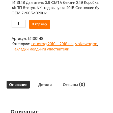
1413148 Двигатель 3.6 CMTA бензин 249 Коробка
AКПП 8-ступ. NXL год выпуска 2015 Состояние бу
ОЕМ 7P6854820BR
Количество
В корзину
товара
Накладка
наружная
Артикул:
14130148
арки
Категории:
Touareg 2010 - 2018 г.в.
,
Volkswagen
,
крыла
Накладки молдинги уплотнители
задняя
правая
Фольксваген
Туарег
/
Volkswagen
Описание
Детали
Отзывы (0)
Touareg
2010
-
2018
г.в.
Описание