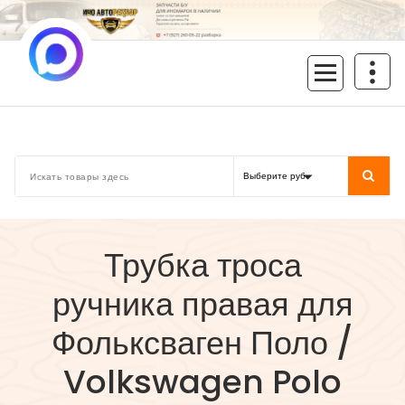
Перейти
к
содержимому
inoavtorazbor.ru
Автозапчасти б/у в наличии
Трубка троса
ручника правая для
Фольксваген Поло /
Volkswagen Polo