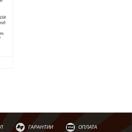
и
AGR
год
н.
М
Л
ГАРАНТИИ
ОПЛАТА