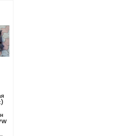
ая
к)
ен
 VW