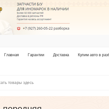
Г
л
а
в
н
а
я
Г
а
р
а
н
т
и
и
Д
о
с
т
а
в
к
а
К
у
п
и
м
а
в
т
о
в
р
а
з
я передняя