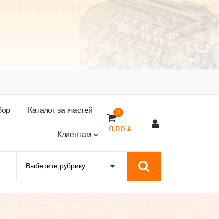
б
о
р
К
а
т
а
л
о
г
з
а
п
ч
а
с
т
е
й
0
0,00
₽
К
л
и
е
н
т
а
м