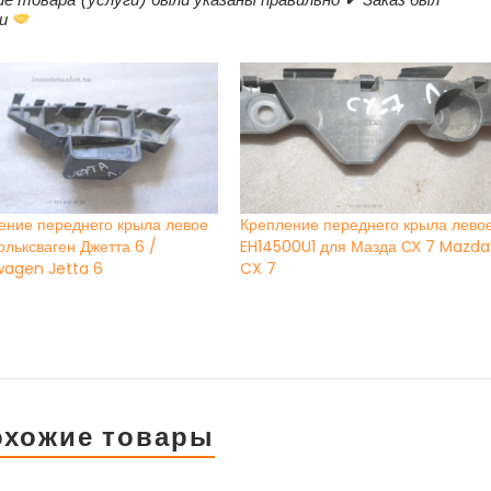
ки
ение переднего крыла левое
Крепление переднего крыла лево
ольксваген Джетта 6 /
EH14500U1 для Мазда СХ 7 Mazda
wagen Jetta 6
CX 7
охожие товары