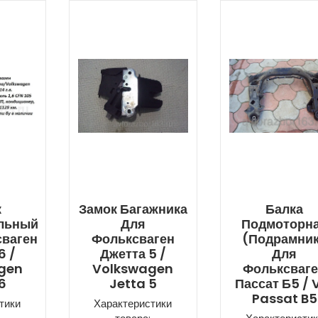
к
Замок Багажника
Балка
льный
Для
Подмоторн
сваген
Фольксваген
(подрамни
6 /
Джетта 5 /
Для
gen
Volkswagen
Фольксваг
6
Jetta 5
Пассат Б5 /
Passat B5
тики
Характеристики