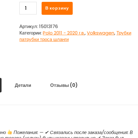
Количество
В корзину
товара
Трубка
тормозная
Артикул:
15013176
передняя
Категории:
Polo 2011 - 2020 г.в.
,
Volkswagen
,
Трубки
левая
патрубки троса шланги
Фольксваген
Поло
/
Volkswagen
Polo
2011
-
Детали
Отзывы (0)
2020
г.в.
чно
Пожелания: — ✔ Cвязались после заказа/сообщения: В
ие товара (услуги) были указаны правильно ✔ Заказ был