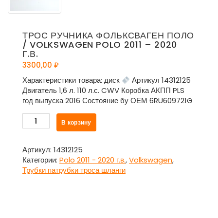
ТРОС РУЧНИКА ФОЛЬКСВАГЕН ПОЛО
/ VOLKSWAGEN POLO 2011 – 2020
Г.В.
3300,00
₽
Характеристики товара: диск
Артикул 14312125
Двигатель 1,6 л. 110 л.с. CWV Коробка АКПП PLS
год выпуска 2016 Состояние бу ОЕМ 6RU609721G
Количество
В корзину
товара
Трос
ручника
Артикул:
14312125
Фольксваген
Категории:
Polo 2011 - 2020 г.в.
,
Volkswagen
,
Поло
Трубки патрубки троса шланги
/
Volkswagen
Polo
2011