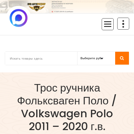
Перейти
к
содержимому
inoavtorazbor.ru
Автозапчасти б/у в наличии
Трос ручника
Фольксваген Поло /
Volkswagen Polo
2011 – 2020 г.в.