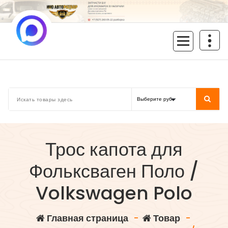
Перейти
к
содержимому
inoavtorazbor.ru
Автозапчасти б/у в наличии
Трос капота для
Фольксваген Поло /
Volkswagen Polo
Главная страница
-
Товар
-