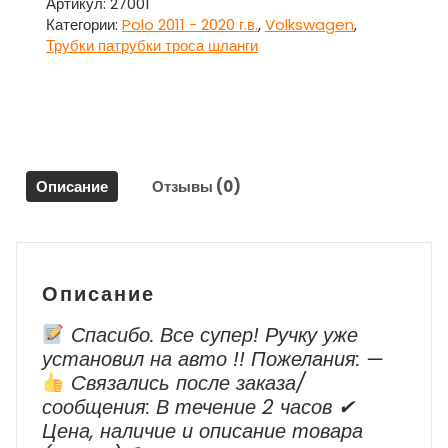
капота
Артикул:
27001
для
Категории:
Polo 2011 - 2020 г.в.
,
Volkswagen
,
Фольксваген
Трубки патрубки троса шланги
Поло
/
Volkswagen
Polo
Описание
Отзывы (0)
Описание
Спасибо. Все супер! Ручку уже
установил на авто !! Пожелания: —
Cвязались после заказа/
сообщения: В течение 2 часов ✔
Цена, наличие и описание товара