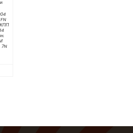
и
004
CFN
 АКПП
14
н.
ЕМ
 7N