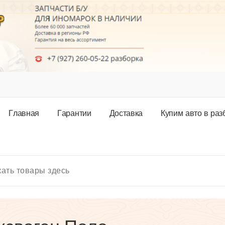
Г
л
а
в
н
а
я
Г
а
р
а
н
т
и
и
Д
о
с
т
а
в
к
а
К
у
п
и
м
а
в
т
о
в
р
а
з