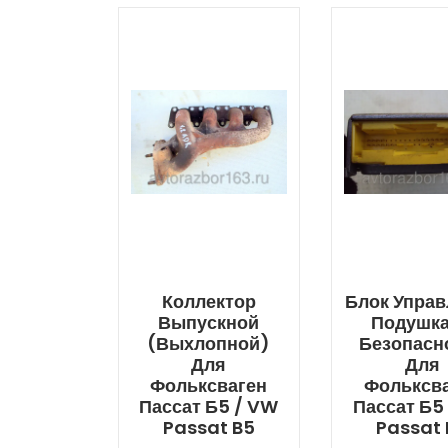
Коллектор
Блок Упра
Выпускной
Подушк
(выхлопной)
Безопасн
Для
Для
Фольксваген
Фольксв
Пассат Б5 / VW
Пассат Б5
Passat B5
Passat 