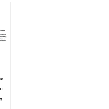
ый
ен
n