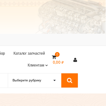
б
о
р
К
а
т
а
л
о
г
з
а
п
ч
а
с
т
е
й
0
0,00
₽
К
л
и
е
н
т
а
м