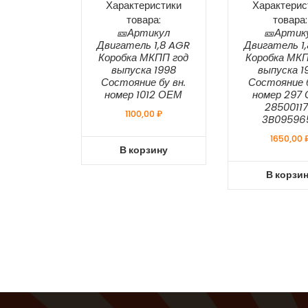
Характеристики
Характерис
товара:
товара:
🎫Артикул
🎫Артик
Двигатель 1,8 AGR
Двигатель 1
Коробка МКПП год
Коробка МКП
выпуска 1998
выпуска 1
Состояние бу вн.
Состояние б
номер 1012 ОЕМ
номер 297
28500117
1100,00
₽
3B09596
1650,00
В корзину
В корзи