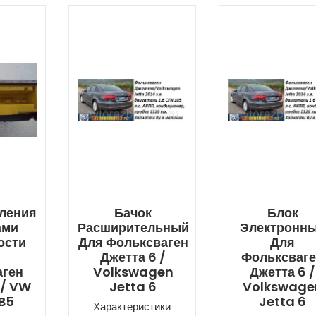
вления
Бачок
Блок
ами
Расширительный
Электронн
ости
Для Фольксваген
Для
Джетта 6 /
Фольксваг
аген
Volkswagen
Джетта 6 /
 / VW
Jetta 6
Volkswage
B5
Jetta 6
Характеристики