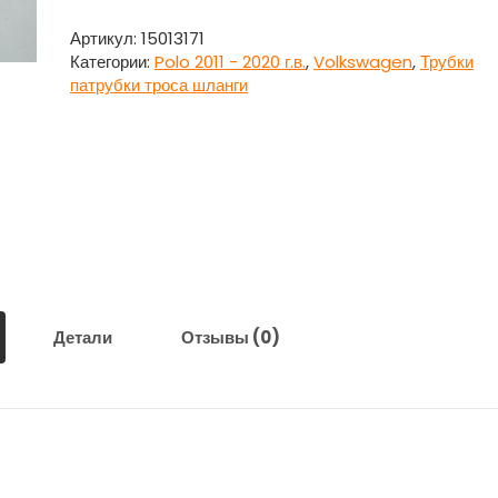
Трос
капота
Артикул:
15013171
Фольксваген
Категории:
Polo 2011 - 2020 г.в.
,
Volkswagen
,
Трубки
Поло
патрубки троса шланги
/
Volkswagen
Polo
2011
-
2020
г.в.
Детали
Отзывы (0)