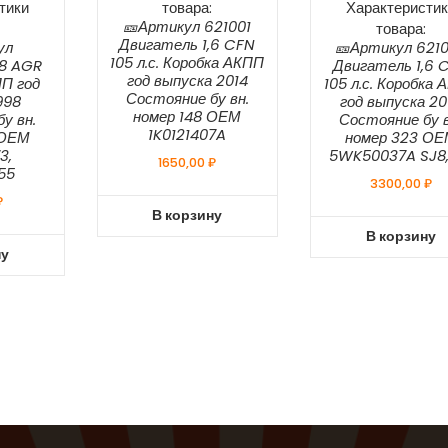
тики
товара:
Характеристик
🎫Артикул 621001
товара:
Двигатель 1,6 CFN
ул
🎫Артикул 621
105 л.с. Коробка АКПП
,8 AGR
Двигатель 1,6 
год выпуска 2014
П год
105 л.с. Коробка
Состояние бу вн.
998
год выпуска 20
номер 148 ОЕМ
у вн.
Состояние бу в
1K0121407A
 ОЕМ
номер 323 О
3,
5WK50037A SJ8,
1650,00
₽
55
3300,00
₽
₽
В корзину
В корзину
ну