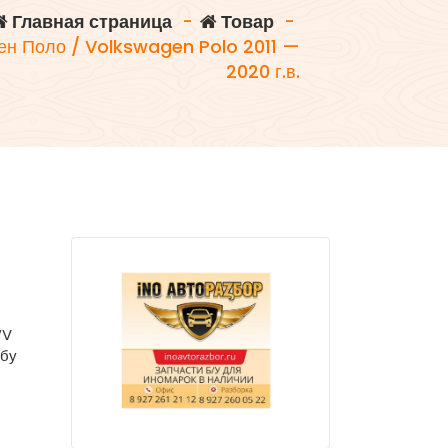
Главная страница
-
Товар
-
ген Поло / Volkswagen Polo 2011 —
2020 г.в.
WV
 бу