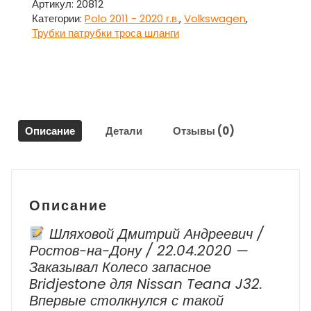
двери
Артикул:
20812
передней
Категории:
Polo 2011 - 2020 г.в.
,
Volkswagen
,
левой
Трубки патрубки троса шланги
6RU827532PL
Фольксваген
Поло
/
Volkswagen
Polo
Описание
Детали
Отзывы (0)
Описание
Шляховой Дмитрий Андреевич /
Ростов-на-Дону / 22.04.2020 —
Заказывал Колесо запасное
Bridjestone для Nissan Teana J32.
Впервые столкнулся с такой