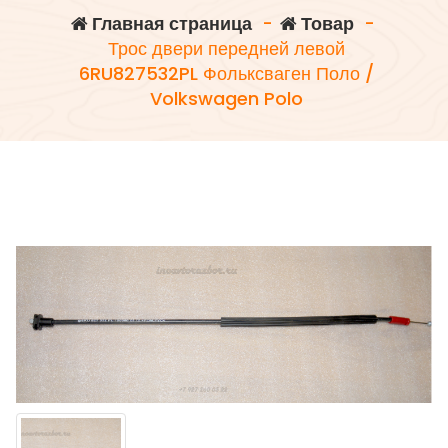
Главная страница
-
Товар
-
Трос двери передней левой
6RU827532PL Фольксваген Поло /
Volkswagen Polo