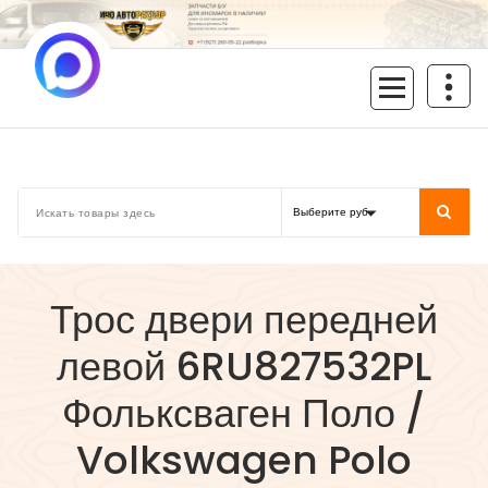
Перейти
к
содержимому
inoavtorazbor.ru
Автозапчасти б/у в наличии
Трос двери передней
левой 6RU827532PL
Фольксваген Поло /
Volkswagen Polo