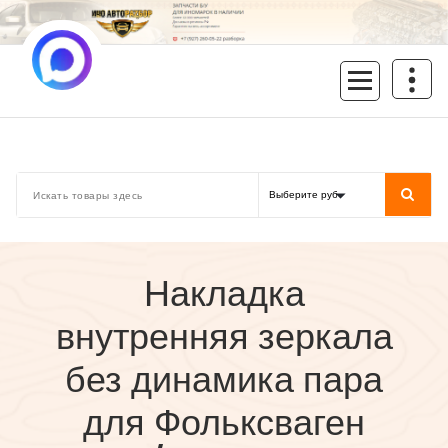
Перейти
к
содержимому
inoavtorazbor.ru
Автозапчасти б/у в наличии
Накладка
внутренняя зеркала
без динамика пара
для Фольксваген