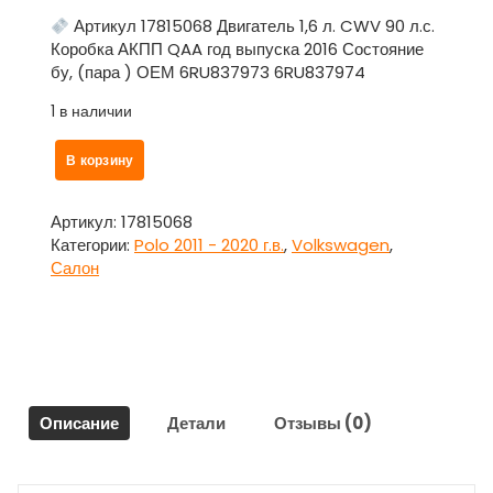
Артикул 17815068 Двигатель 1,6 л. CWV 90 л.с.
Коробка АКПП QAA год выпуска 2016 Состояние
бу, (пара ) ОЕМ 6RU837973 6RU837974
1 в наличии
Количество
В корзину
товара
Накладка
внутренняя
Артикул:
17815068
зеркала
Категории:
Polo 2011 - 2020 г.в.
,
Volkswagen
,
без
Салон
динамика
пара
для
Фольксваген
Поло
/
Описание
Детали
Отзывы (0)
Volkswagen
Polo
2011