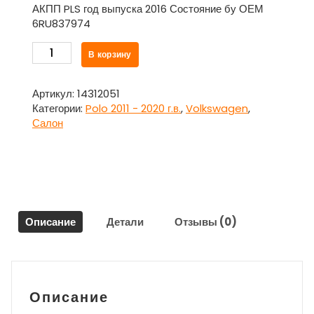
АКПП PLS год выпуска 2016 Состояние бу ОЕМ
6RU837974
Количество
В корзину
товара
Накладка
внутренняя
Артикул:
14312051
зеркала
Категории:
Polo 2011 - 2020 г.в.
,
Volkswagen
,
без
Салон
динамика
правая
Фольксваген
Поло
/
Volkswagen
Описание
Детали
Отзывы (0)
Polo
2011
–
2020
г.в.
Описание