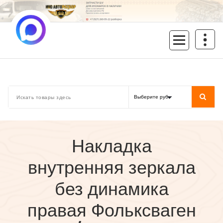
Перейти
к
содержимому
inoavtorazbor.ru
Автозапчасти б/у в наличии
Накладка
внутренняя зеркала
без динамика
правая Фольксваген